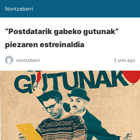
Nontzeberri
“Postdatarik gabeko gutunak”
piezaren estreinaldia
nontzeberri
3 urte ago