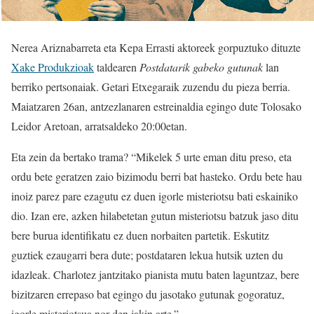
Nerea Ariznabarreta eta Kepa Errasti aktoreek gorpuztuko dituzte
Xake Produkzioak
taldearen
Postdatarik gabeko gutunak
lan
berriko pertsonaiak. Getari Etxegaraik zuzendu du pieza berria.
Maiatzaren 26an, antzezlanaren estreinaldia egingo dute Tolosako
Leidor Aretoan, arratsaldeko 20:00etan.
Eta zein da bertako trama? “Mikelek 5 urte eman ditu preso, eta
ordu bete geratzen zaio bizimodu berri bat hasteko. Ordu bete hau
inoiz parez pare ezagutu ez duen igorle misteriotsu bati eskainiko
dio. Izan ere, azken hilabetetan gutun misteriotsu batzuk jaso ditu
bere burua identifikatu ez duen norbaiten partetik. Eskutitz
guztiek ezaugarri bera dute; postdataren lekua hutsik uzten du
idazleak. Charlotez jantzitako pianista mutu baten laguntzaz, bere
bizitzaren errepaso bat egingo du jasotako gutunak gogoratuz,
igorle misteriotsua nor den jakin arte.”