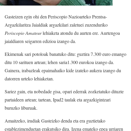
Gasteizen egin ohi den Periscopio Nazioarteko Prentsa-
Argazkilaritza Jaialdiak argazkilari zaletuei zuzenduriko
Periscopio Amateur
lehiaketa atondu du aurten ere. Aurtengoa
jaialdiaren seigarren edizioa izango da.
Ekimenak sari potoloak banatuko ditu: guztira 7.300 euro emango
ditu 10 sarituen artean; lehen saria1.300 eurokoa izango da.
Gainera, irabazleak epaimahaiko kide izateko aukera izango du
datorren urteko lehiaketan.
Sariez gain, eta nobedade gisa, opari ederrak zozketatuko dituzte
partaideen artean; tartean, Ipad2 taulak eta argazkigintzari
buruzko liburuak.
Amaitzeko, irudiak Gasteizko denda eta era guztietako
establezimenduetan erakutsiko dira. Izena emateko epea urriaren