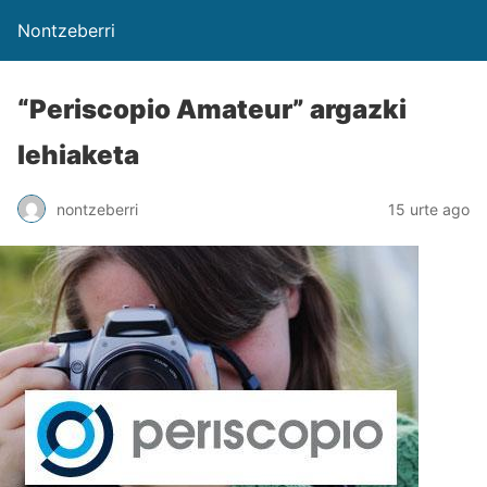
Nontzeberri
“Periscopio Amateur” argazki
lehiaketa
nontzeberri
15 urte ago