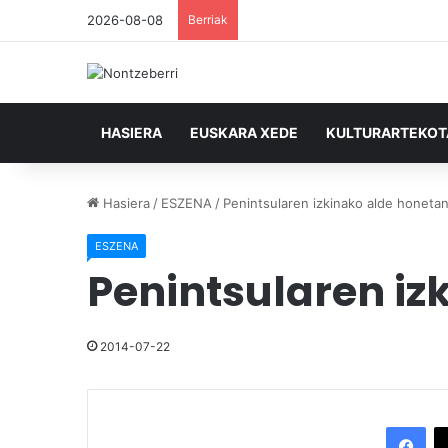
2026-08-08
Berriak
HASIERA
EUSKARA XEDE
KULTURARTEKO
Hasiera
/
ESZENA
/
Penintsularen izkinako alde honeta
ESZENA
Penintsularen iz
2014-07-22
Facebook