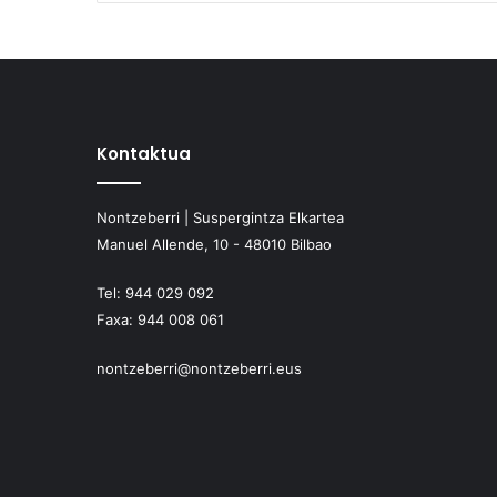
Kontaktua
Nontzeberri | Suspergintza Elkartea
Manuel Allende, 10 - 48010 Bilbao
Tel:
944 029 092
Faxa:
944 008 061
nontzeberri@nontzeberri.eus