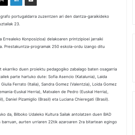
ografo portugaldarra zuzentzen ari den dantza-garaikideko
uztailak 23.
Errealeko Konposizioa) delakoaren printzipioei jarraiki
a. Prestakuntza-programak 250 eskola-ordu izango ditu
at ekarriko duen proiektu pedagogiko zabalago baten osagarria
ailek parte hartuko dute: Sofia Asencio (Katalunia), Laida
 Giulia Ferrato (Italia), Sandra Gomez (Valentzia), Loida Gomez
Alemania-Euskal Herria), Matxalen de Pedro (Euskal Herria),
), Daniel Pizamiglio (Brasil) eta Luciana Chieregati (Brasil).
ko da, Bilboko Udaleko Kultura Sailak antolatzen duen BAD
n barruan, aurten urriaren 22tik azaroaren 2ra bitartean egingo