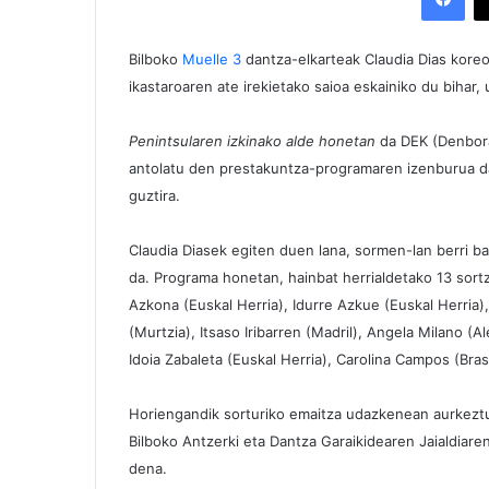
Bilboko
Muelle 3
dantza-elkarteak Claudia Dias kore
ikastaroaren ate irekietako saioa eskainiko du bihar, 
Penintsularen izkinako alde honetan
da DEK (Denbora 
antolatu den prestakuntza-programaren izenburua d
guztira.
Claudia Diasek egiten duen lana, sormen-lan berri b
da. Programa honetan, hainbat herrialdetako 13 sortz
Azkona (Euskal Herria), Idurre Azkue (Euskal Herria),
(Murtzia), Itsaso Iribarren (Madril), Angela Milano (
Idoia Zabaleta (Euskal Herria), Carolina Campos (Brasil
Horiengandik sorturiko emaitza udazkenean aurkeztu
Bilboko Antzerki eta Dantza Garaikidearen Jaialdiare
dena.