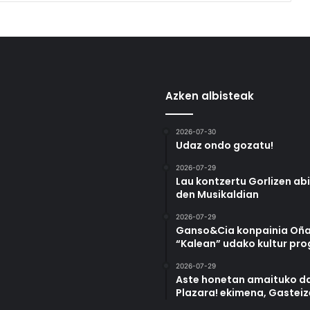
Azken albisteak
2026-07-30
Udaz ondo gozatu!
2026-07-29
Lau kontzertu Gorlizen ab
den Musikaldian
2026-07-29
Ganso&Cia konpainia Oña
“Kalean” udako kultur pr
2026-07-29
Aste honetan amaituko da
Plazara! ekimena, Gastei