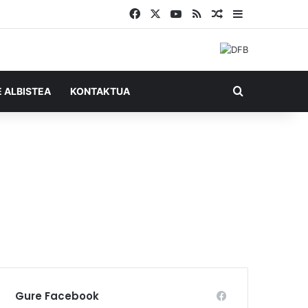
Facebook
X
YouTube
RSS
Ausazko artikul
Sidebar
Bilatu honel
E ALBISTEA
KONTAKTUA
Gure Facebook