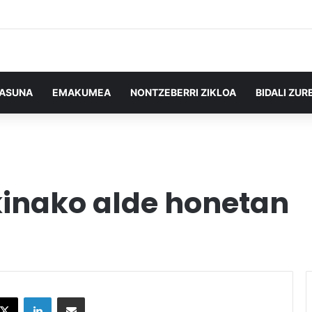
TASUNA
EMAKUMEA
NONTZEBERRI ZIKLOA
BIDALI ZUR
n
kinako alde honetan
X
LinkedIn
Partekatu e-posta bidez