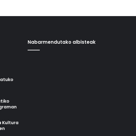
Nabarmendutako albisteak
iatuko
tiko
ograman
 Kultura
zen