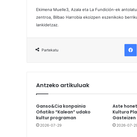
Ekimena Muelle3, Azala eta La Fundición-ek antolatu
zentroa, Bilbao Harrobia ekoizpen eszenikoko berriku
lankidetzaz.
F
Partekatu
Antzeko artikuluak
Ganso&Cia konpainia
Aste hone
Oñatiko “Kalean” udako
Kultura Pl
kultur programan
Gasteizen
2026-07-29
2026-07-2