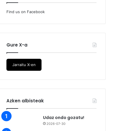
Find us on Facebook
Gure X-a
Jarraitu X-en
Azken albisteak
Udaz ondo gozatu!
2026-07-30