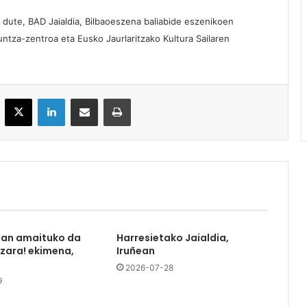
 dute, BAD Jaialdia, Bilbaoeszena baliabide eszenikoen
ntza-zentroa eta Eusko Jaurlaritzako Kultura Sailaren
acebook
X
LinkedIn
Partekatu e-posta bidez
Inprimatu
tan amaituko da
Harresietako Jaialdia,
azara! ekimena,
Iruñean
2026-07-28
9