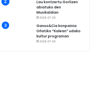
Lau kontzertu Gorlizen
abiatuko den
Musikaldian
2026-07-29
Ganso&Cia konpainia
Oñatiko “Kalean” udako
kultur programan
2026-07-29