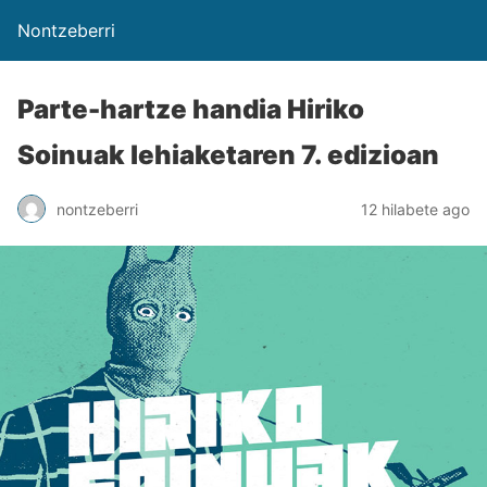
Nontzeberri
Parte-hartze handia Hiriko
Soinuak lehiaketaren 7. edizioan
nontzeberri
12 hilabete ago