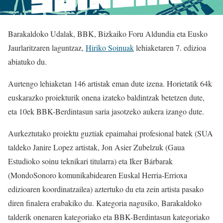
Barakaldoko Udalak, BBK, Bizkaiko Foru Aldundia eta Eusko
Jaurlaritzaren laguntzaz,
Hiriko Soinuak
lehiaketaren 7. edizioa
abiatuko du.
Aurtengo lehiaketan 146 artistak eman dute izena. Horietatik 64k
euskarazko proiekturik onena izateko baldintzak betetzen dute,
eta 10ek BBK-Berdintasun saria jasotzeko aukera izango dute.
Aurkeztutako proiektu guztiak epaimahai profesional batek (SUA
taldeko Janire Lopez artistak, Jon Asier Zubelzuk (Gaua
Estudioko soinu teknikari titularra) eta Iker Bárbarak
(MondoSonoro komunikabidearen Euskal Herria-Errioxa
edizioaren koordinatzailea) aztertuko du eta zein artista pasako
diren finalera erabakiko du. Kategoria nagusiko, Barakaldoko
talderik onenaren kategoriako eta BBK-Berdintasun kategoriako