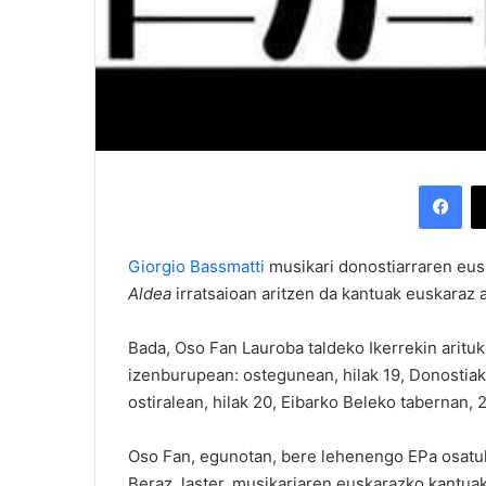
Facebook
Giorgio Bassmatti
musikari donostiarraren eusk
Aldea
irratsaioan aritzen da kantuak euskaraz 
Bada, Oso Fan Lauroba taldeko Ikerrekin arituk
izenburupean:
ostegunean, hilak 19, Donostiak
ostiralean, hilak 20, Eibarko Beleko tabernan,
Oso Fan, egunotan, bere lehenengo EPa osatuk
Beraz, laster, musikariaren euskarazko kantuak