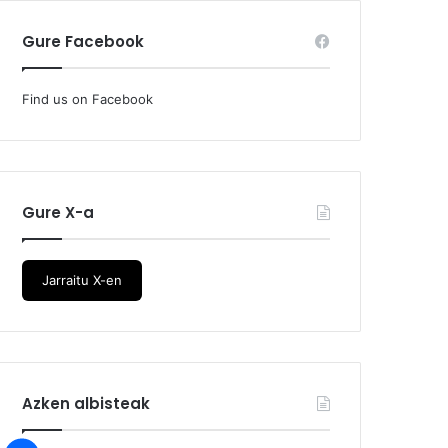
Gure Facebook
Find us on Facebook
Gure X-a
Jarraitu X-en
Azken albisteak