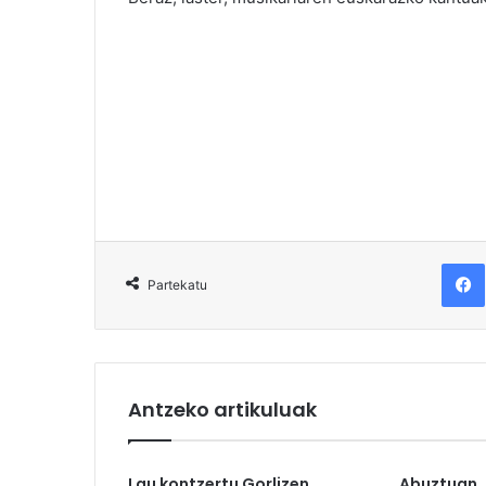
F
Partekatu
Antzeko artikuluak
Lau kontzertu Gorlizen
Abuztuan,