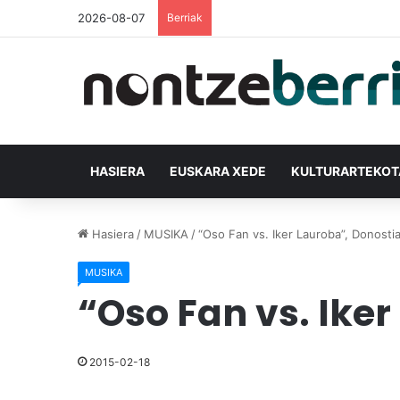
2026-08-07
Berriak
HASIERA
EUSKARA XEDE
KULTURARTEKO
Hasiera
/
MUSIKA
/
“Oso Fan vs. Iker Lauroba”, Donosti
MUSIKA
“Oso Fan vs. Ike
2015-02-18