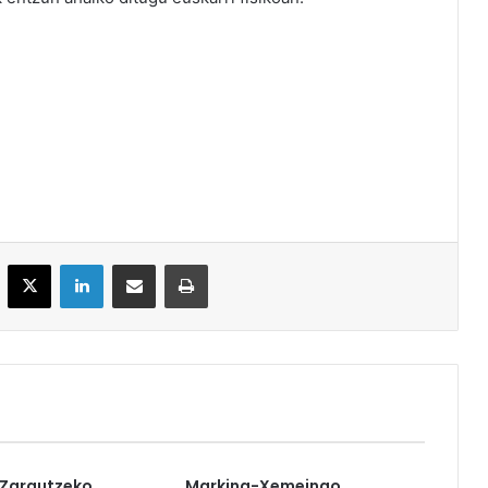
acebook
X
LinkedIn
Partekatu e-posta bidez
Inprimatu
 Zarautzeko
Markina-Xemeingo