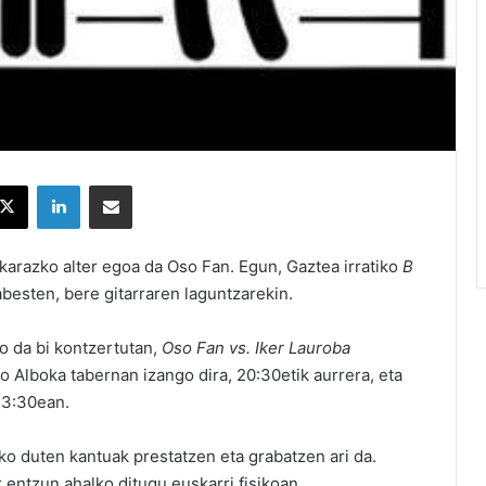
X
LinkedIn
Partekatu e-posta bidez
arazko alter egoa da Oso Fan. Egun, Gaztea irratiko
B
abesten, bere gitarraren laguntzarekin.
o da bi kontzertutan,
Oso Fan vs. Iker Lauroba
o Alboka tabernan izango dira, 20:30etik aurrera, eta
 23:30ean.
o duten kantuak prestatzen eta grabatzen ari da.
 entzun ahalko ditugu euskarri fisikoan.