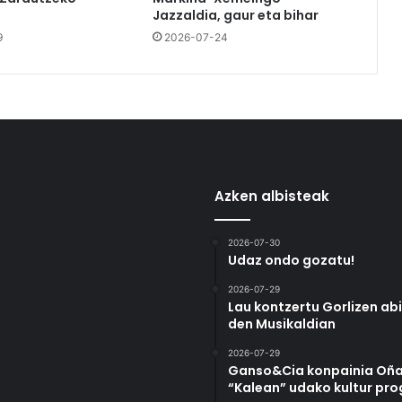
Jazzaldia, gaur eta bihar
9
2026-07-24
Azken albisteak
2026-07-30
Udaz ondo gozatu!
2026-07-29
Lau kontzertu Gorlizen ab
den Musikaldian
2026-07-29
Ganso&Cia konpainia Oña
“Kalean” udako kultur pr