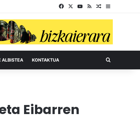
Facebook
X
YouTube
RSS
Ausazko artikul
Sidebar
Bilatu honel
E ALBISTEA
KONTAKTUA
eta Eibarren