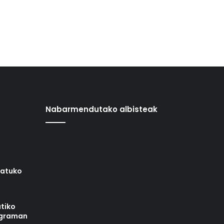
Nabarmendutako albisteak
iatuko
tiko
ograman