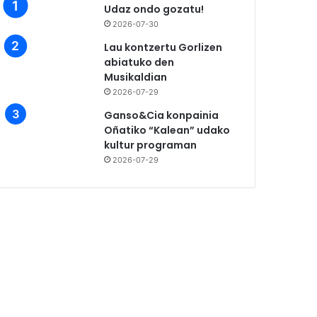
Udaz ondo gozatu!
2026-07-30
Lau kontzertu Gorlizen
abiatuko den
Musikaldian
2026-07-29
Ganso&Cia konpainia
Oñatiko “Kalean” udako
kultur programan
2026-07-29