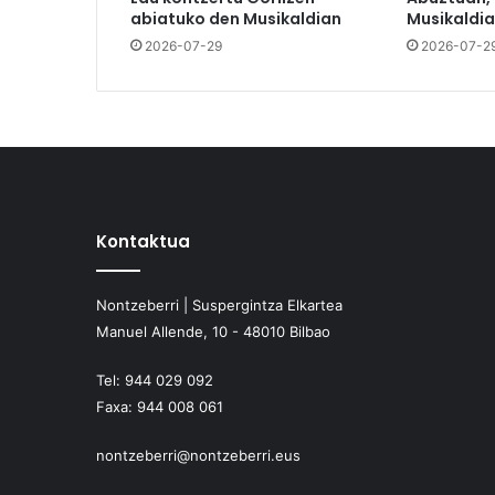
abiatuko den Musikaldian
Musikaldia
2026-07-29
2026-07-2
Kontaktua
Nontzeberri | Suspergintza Elkartea
Manuel Allende, 10 - 48010 Bilbao
Tel:
944 029 092
Faxa:
944 008 061
nontzeberri@nontzeberri.eus