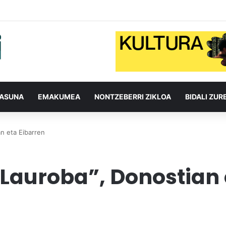
TASUNA
EMAKUMEA
NONTZEBERRI ZIKLOA
BIDALI ZUR
an eta Eibarren
r Lauroba”, Donostian 