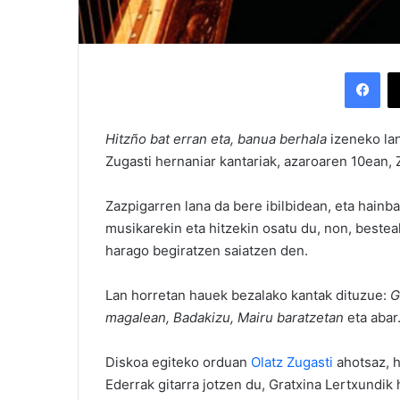
Facebook
Hitzño bat erran eta, banua berhala
izeneko lan
Zugasti hernaniar kantariak, azaroaren 10ean,
Zazpigarren lana da bere ibilbidean, eta hainba
musikarekin eta hitzekin osatu du, non, bestea
harago begiratzen saiatzen den.
Lan horretan hauek bezalako kantak dituzue:
G
magalean, Badakizu, Mairu baratzetan
eta abar
Diskoa egiteko orduan
Olatz Zugasti
ahotsaz, h
Ederrak gitarra jotzen du, Gratxina Lertxundik