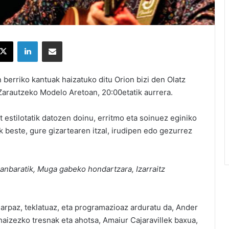
X
LinkedIn
Partekatu e-posta bidez
 berriko kantuak haizatuko ditu Orion bizi den Olatz
 Zarautzeko Modelo Aretoan, 20:00etatik aurrera.
t estilotatik datozen doinu, erritmo eta soinuez eginiko
k beste, gure gizartearen itzal, irudipen edo gezurrez
anbaratik, Muga gabeko hondartzara, Izarraitz
.
arpaz, teklatuaz, eta programazioaz arduratu da, Ander
 haizezko tresnak eta ahotsa, Amaiur Cajaravillek baxua,