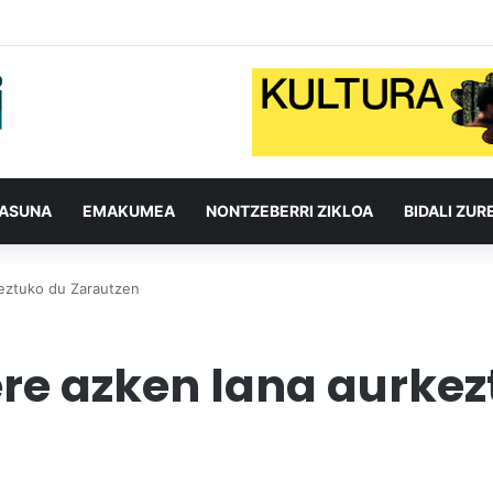
TASUNA
EMAKUMEA
NONTZEBERRI ZIKLOA
BIDALI ZUR
keztuko du Zarautzen
ere azken lana aurke