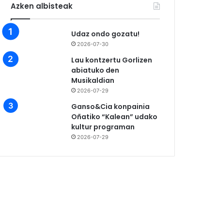
Azken albisteak
Udaz ondo gozatu!
2026-07-30
Lau kontzertu Gorlizen
abiatuko den
Musikaldian
2026-07-29
Ganso&Cia konpainia
Oñatiko “Kalean” udako
kultur programan
2026-07-29