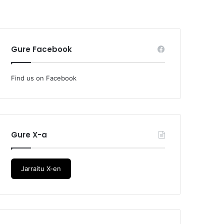
Gure Facebook
Find us on Facebook
Gure X-a
Jarraitu X-en