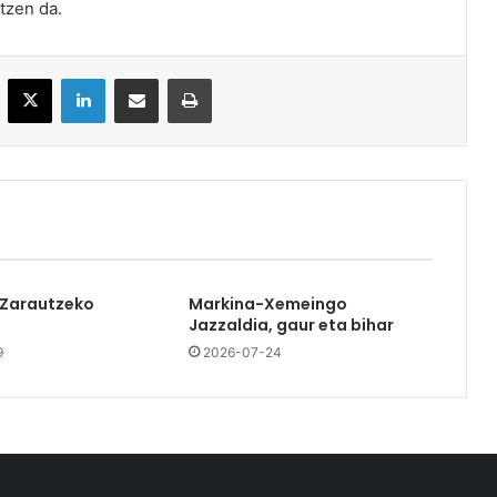
tzen da.
acebook
X
LinkedIn
Partekatu e-posta bidez
Inprimatu
 Zarautzeko
Markina-Xemeingo
Jazzaldia, gaur eta bihar
9
2026-07-24