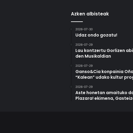
Azken albisteak
2026-07-30
Udaz ondo gozatu!
2026-07-29
Lau kontzertu Gorlizen ab
den Musikaldian
2026-07-29
Ganso&Cia konpainia Oña
“Kalean” udako kultur pr
2026-07-29
Aste honetan amaituko da
Plazara! ekimena, Gastei