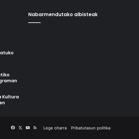
Nabarmendutako albisteak
iatuko
tiko
ograman
 Kultura
zen
Facebook
X
YouTube
RSS
Lege oharra
Pribatutasun politika