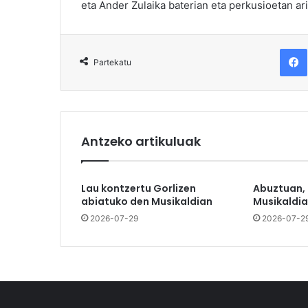
eta Ander Zulaika baterian eta perkusioetan ari
F
Partekatu
Antzeko artikuluak
Lau kontzertu Gorlizen
Abuztuan,
abiatuko den Musikaldian
Musikaldia
2026-07-29
2026-07-2