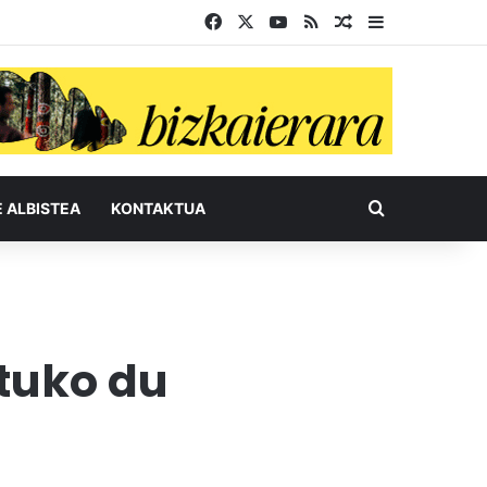
Facebook
X
YouTube
RSS
Ausazko artikul
Sidebar
Bilatu honel
E ALBISTEA
KONTAKTUA
ztuko du