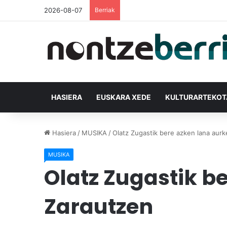
2026-08-07
Berriak
HASIERA
EUSKARA XEDE
KULTURARTEKO
Hasiera
/
MUSIKA
/
Olatz Zugastik bere azken lana aur
MUSIKA
Olatz Zugastik b
Zarautzen