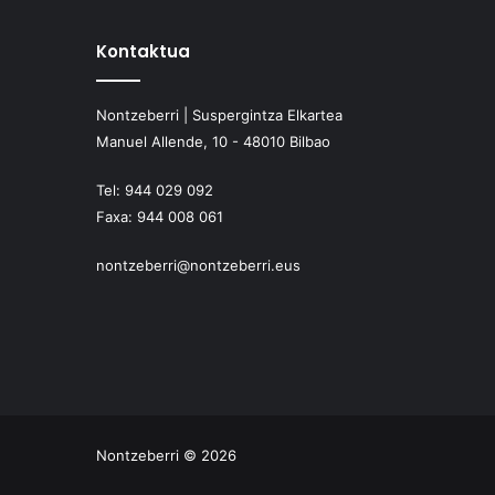
Kontaktua
Nontzeberri | Suspergintza Elkartea
Manuel Allende, 10 - 48010 Bilbao
Tel:
944 029 092
Faxa:
944 008 061
nontzeberri@nontzeberri.eus
Nontzeberri © 2026