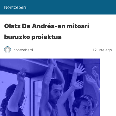
Nontzeberri
Olatz De Andrés-en mitoari
buruzko proiektua
nontzeberri
12 urte ago