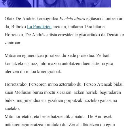
Olatz De Andrés koreografoa
El cielo ahora
egitasmoa ontzen ari
da, Bilboko
La Fundición
aretoan, irailaren 13ra bitarte.
Horretako, De Andrés artista erresidente gisa arituko da Deustuko
zentroan.
Mitoaren eguneratzea jorratzea du xede proiektua. Zerbait
kontatzeko asmoz, informazioa antolatzen duen sistema gisa
ulertzen du mitoa koreografoak.
Horretarako, Perseoren mitoa aztertuko du. Perseo Ateneak bidali
zuen Medusari burua moztu ziezaion, azken horrek, begiradaren
bidez, mugimendua eta gizakien gorputzak izozteko gaitasuna
zuelako.
Mito horretatik, eta beste batzuetatik abiatuta, De Andrések
mitoaren eguneratzea jorratuko du: Zer ahalbidetzen du egun