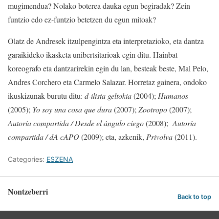
mugimendua? Nolako boterea dauka egun begiradak? Zein
funtzio edo ez-funtzio betetzen du egun mitoak?
Olatz de Andresek itzulpengintza eta interpretazioko, eta dantza
garaikideko ikasketa unibertsitarioak egin ditu. Hainbat
koreografo eta dantzarirekin egin du lan, besteak beste, Mal Pelo,
Andres Corchero eta Carmelo Salazar. Horretaz gainera, ondoko
ikuskizunak burutu ditu:
d-ilista geltokia
(2004);
Humanos
(2005);
Yo soy una cosa que dura
(2007);
Zootropo
(2007);
Autoría compartida / Desde el ángulo ciego
(2008);
Autoría
compartida / dA cAPO
(2009); eta, azkenik,
Privolva
(2011).
Categories:
ESZENA
Nontzeberri
Back to top