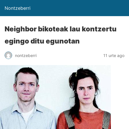
Nontzeberri
Neighbor bikoteak lau kontzertu
egingo ditu egunotan
nontzeberri
11 urte ago