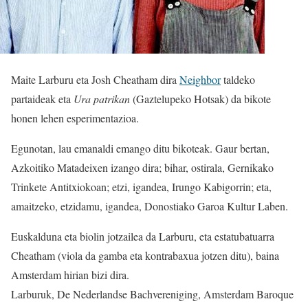
Maite Larburu eta Josh Cheatham dira
Neighbor
taldeko
partaideak eta
Ura patrikan
(Gaztelupeko Hotsak) da bikote
honen lehen esperimentazioa.
Egunotan, lau emanaldi emango ditu bikoteak. Gaur bertan,
Azkoitiko Matadeixen izango dira; bihar, ostirala, Gernikako
Trinkete Antitxiokoan; etzi, igandea, Irungo Kabigorrin; eta,
amaitzeko, etzidamu, igandea, Donostiako Garoa Kultur Laben.
Euskalduna eta biolin jotzailea da Larburu, eta estatubatuarra
Cheatham (viola da gamba eta kontrabaxua jotzen ditu), baina
Amsterdam hirian bizi dira.
Larburuk, De Nederlandse Bachvereniging, Amsterdam Baroque