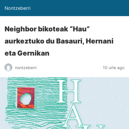
Nontzeberri
Neighbor bikoteak “Hau”
aurkeztuko du Basauri, Hernani
eta Gernikan
nontzeberri
10 urte ago