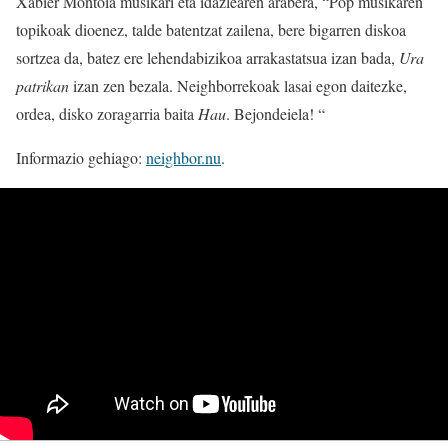
Xabier Montoia musikari eta idazlearen arabera, “Pop musikaren
topikoak dioenez, talde batentzat zailena, bere bigarren diskoa
sortzea da, batez ere lehendabizikoa arrakastatsua izan bada,
Ura
patrikan
izan zen bezala. Neighborrekoak lasai egon daitezke,
ordea, disko zoragarria baita
Hau
. Bejondeiela! “
Informazio gehiago:
neighbor.nu
.