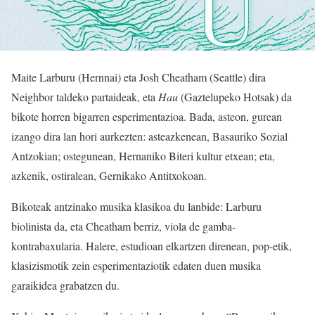
Maite Larburu (Hernnai) eta Josh Cheatham (Seattle) dira
Neighbor taldeko partaideak, eta
Hau
(Gaztelupeko Hotsak) da
bikote horren bigarren esperimentazioa. Bada, asteon, gurean
izango dira lan hori aurkezten: asteazkenean, Basauriko Sozial
Antzokian; ostegunean, Hernaniko Biteri kultur etxean; eta,
azkenik, ostiralean, Gernikako Antitxokoan.
Bikoteak antzinako musika klasikoa du lanbide: Larburu
biolinista da, eta Cheatham berriz, viola de gamba-
kontrabaxularia. Halere, estudioan elkartzen direnean, pop-etik,
klasizismotik zein esperimentaziotik edaten duen musika
garaikidea grabatzen du.