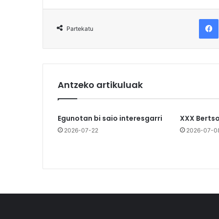
F
Partekatu
Antzeko artikuluak
Egunotan bi saio interesgarri
XXX Berts
2026-07-22
2026-07-0