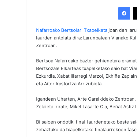
Facebook
Nafarroako Bertsolari Txapelketa
joan den laru
laurden antolatu dira: Larunbatean Vianako Ku
Zentroan.
Bertsoa Nafarroako bazter gehienetara eramat
Bertsozale Elkarteak txapelketako saio bat Vian
Ezkurdia, Xabat Illarregi Marzol, Ekhiñe Zapiai
eta Aitor Irastortza Arrizubieta.
Igandean Uharten, Arte Garaikideko Zentroan, J
Zelaieta Irirate, Mikel Lasarte Cia, Beñat Astiz
Bi saioen ondotik, final-laurdenetako beste sa
zehaztuko da txapelketako finalaurrekoen fase