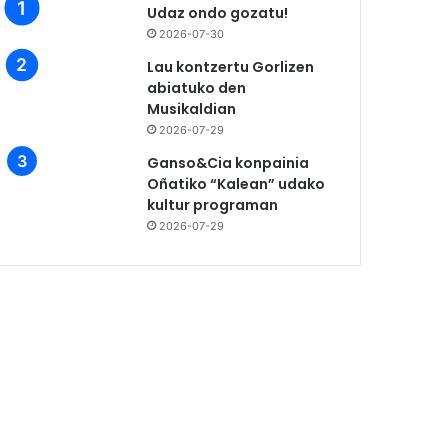
Udaz ondo gozatu!
2026-07-30
Lau kontzertu Gorlizen
abiatuko den
Musikaldian
2026-07-29
Ganso&Cia konpainia
Oñatiko “Kalean” udako
kultur programan
2026-07-29