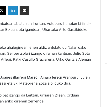
X
LinkedIn
Partekatu e-posta bidez
nbatean abiatu zen Iruritan. Asteburu honetan bi final-
ltur Etxean, eta igandean, Uharteko Arte Garaikideko
eko ahaleginean lehen aldiz antolatu du Nafarroako
an. Sei bertsolari izango dira han kantuan: Julio Soto
n Arlegi, Patxi Castillo Graciarena, Urko Gartzia Aleman
oanes illarregi Marzol, Ainara Ieregi Aranburu, Julen
 Isasi eta Eki Mateorena Zozaia bilduko dira.
io bat izango da Leitzan, urriaren 21ean. Orduan
an ariko direnen zerrenda.