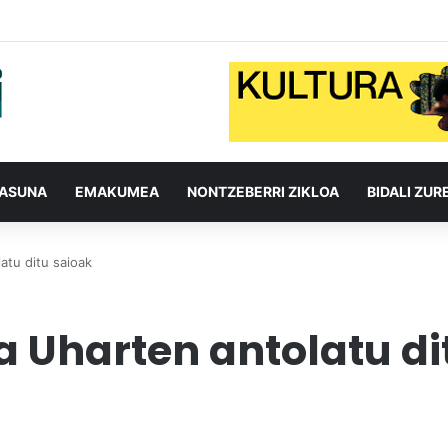
TASUNA
EMAKUMEA
NONTZEBERRI ZIKLOA
BIDALI ZUR
atu ditu saioak
 Uharten antolatu di