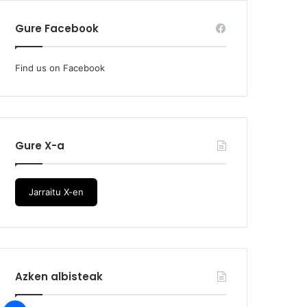
Gure Facebook
Find us on Facebook
Gure X-a
Jarraitu X-en
Azken albisteak