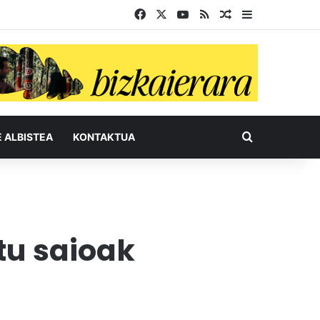
Facebook
X
YouTube
RSS
Ausazko artikul
Sidebar
Bilatu honel
E ALBISTEA
KONTAKTUA
tu saioak