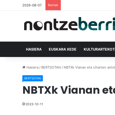
2026-08-07
Berriak
HASIERA
EUSKARA XEDE
KULTURARTEKO
Hasiera
/
BERTSOTAN
/
NBTXk Vianan eta Uharten antol
BERTSOTAN
NBTXk Vianan eta
2023-10-11