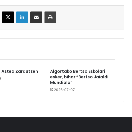
acebook
X
LinkedIn
Partekatu e-posta bidez
Inprimatu
o Astea Zarautzen
Algortako Bertso Eskolari
esker, bihar “Bertso Jaialdi
8
Mundiala”
2026-07-07