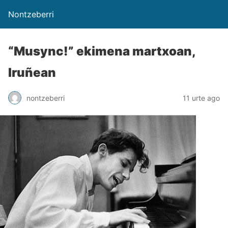
Nontzeberri
“Musync!” ekimena martxoan,
Iruñean
nontzeberri
11 urte ago