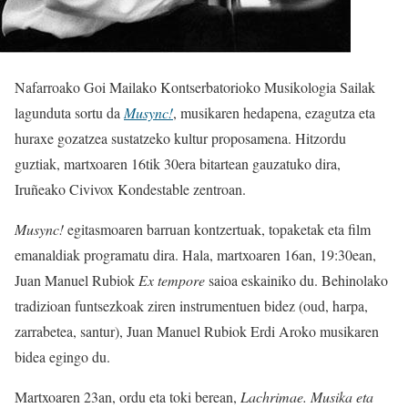
Nafarroako Goi Mailako Kontserbatorioko Musikologia Sailak
lagunduta sortu da
Musync!
, musikaren hedapena, ezagutza eta
huraxe gozatzea sustatzeko kultur proposamena. Hitzordu
guztiak, martxoaren 16tik 30era bitartean gauzatuko dira,
Iruñeako Civivox Kondestable zentroan.
Musync!
egitasmoaren barruan kontzertuak, topaketak eta film
emanaldiak programatu dira. Hala, martxoaren 16an, 19:30ean,
Juan Manuel Rubiok
Ex tempore
saioa eskainiko du. Behinolako
tradizioan funtsezkoak ziren instrumentuen bidez (oud, harpa,
zarrabetea, santur), Juan Manuel Rubiok Erdi Aroko musikaren
bidea egingo du.
Martxoaren 23an, ordu eta toki berean,
Lachrimae. Musika eta