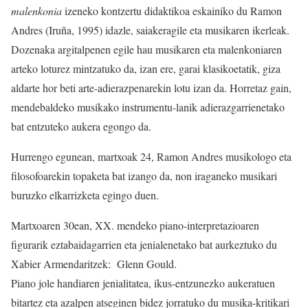
malenkonia
izeneko kontzertu didaktikoa eskainiko du Ramon
Andres (Iruña, 1995) idazle, saiakeragile eta musikaren ikerleak.
Dozenaka argitalpenen egile hau musikaren eta malenkoniaren
arteko loturez mintzatuko da, izan ere, garai klasikoetatik, giza
aldarte hor beti arte-adierazpenarekin lotu izan da. Horretaz gain,
mendebaldeko musikako instrumentu-lanik adierazgarrienetako
bat entzuteko aukera egongo da.
Hurrengo egunean, martxoak 24, Ramon Andres musikologo eta
filosofoarekin topaketa bat izango da, non iraganeko musikari
buruzko elkarrizketa egingo duen.
Martxoaren 30ean, XX. mendeko piano-interpretazioaren
figurarik eztabaidagarrien eta jenialenetako bat aurkeztuko du
Xabier Armendaritzek: Glenn Gould.
Piano jole handiaren jenialitatea, ikus-entzunezko aukeratuen
bitartez eta azalpen atseginen bidez jorratuko du musika-kritikari