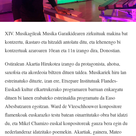
XIV. Musikagileak Musika Garaikidearen zirkuituak makina bat
kontzertu, ikastaro eta hitzaldi antolatu ditu, eta lehenengo bi
kontzertuak azaroaren 10ean eta 11n izango dira, Donostian.
Ostiralean Akartia Hirukotea izango da protagonista, ahotsa,
saxofoia eta akordeoia biltzen dituen taldea. Musikariek hiru lan
estreinatuko dituzte, izan ere, Etxepare Institutuak Flandes-
Euskadi kultur elkartrukerako programaren barruan enkargatu
dituen bi lanen erabateko estreinaldia programatu da Easo
Abesbatzaren egoitzan. Ward de Vleeschhouwer konpositore
flamenkoak euskarazko testu batean oinarritutako obra bat idatzi
du, eta Mikel Chamizo euskal konpositoreak gauza bera egin du
nederlanderaz idatzitako poemekin. Akartiak, gainera, Mateo