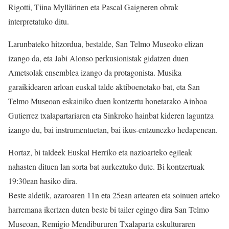
Rigotti, Tiina Myllärinen eta Pascal Gaigneren obrak
interpretatuko ditu.
Larunbateko hitzordua, bestalde, San Telmo Museoko elizan
izango da, eta Jabi Alonso perkusionistak gidatzen duen
Ametsolak ensemblea izango da protagonista. Musika
garaikidearen arloan euskal talde aktiboenetako bat, eta San
Telmo Museoan eskainiko duen kontzertu honetarako Ainhoa
Gutierrez txalapartariaren eta Sinkroko hainbat kideren laguntza
izango du, bai instrumentuetan, bai ikus-entzunezko hedapenean.
Hortaz, bi taldeek Euskal Herriko eta nazioarteko egileak
nahasten dituen lan sorta bat aurkeztuko dute. Bi kontzertuak
19:30ean hasiko dira.
Beste aldetik, azaroaren 11n eta 25ean artearen eta soinuen arteko
harremana ikertzen duten beste bi tailer egingo dira San Telmo
Museoan, Remigio Mendibururen Txalaparta eskulturaren