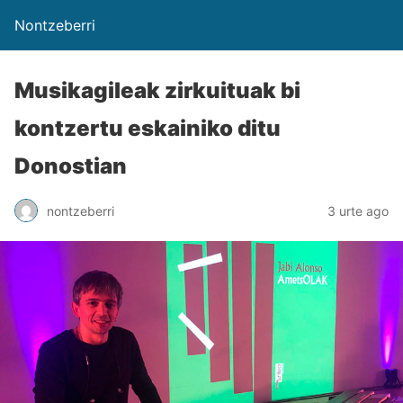
Nontzeberri
Musikagileak zirkuituak bi
kontzertu eskainiko ditu
Donostian
nontzeberri
3 urte ago