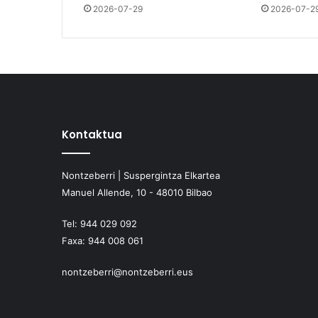
2026-07-29
2026-07-2
Kontaktua
Nontzeberri | Suspergintza Elkartea
Manuel Allende, 10 - 48010 Bilbao
Tel:
944 029 092
Faxa:
944 008 061
nontzeberri@nontzeberri.eus