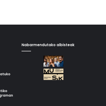
Nabarmendutako albisteak
iatuko
tiko
ograman