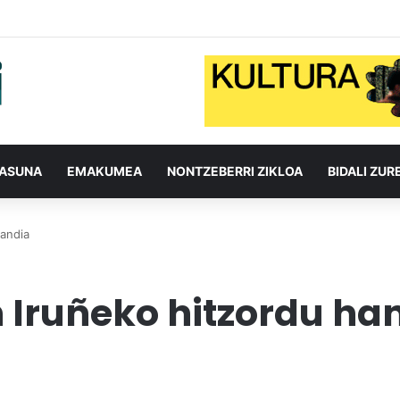
TASUNA
EMAKUMEA
NONTZEBERRI ZIKLOA
BIDALI ZUR
handia
 Iruñeko hitzordu ha