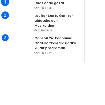
Udaz ondo gozatu!
2026-07-30
Lau kontzertu Gorlizen
abiatuko den
Musikaldian
2026-07-29
Ganso&Cia konpainia
Oñatiko “Kalean” udako
kultur programan
2026-07-29