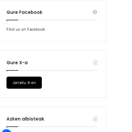
Gure Facebook
Find us on Facebook
Gure X-a
Jarraitu X-en
Azken albisteak