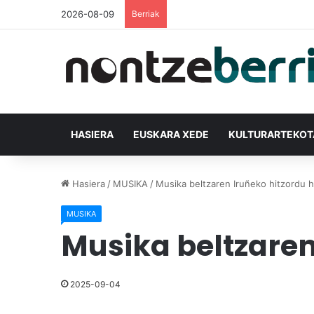
2026-08-09
Berriak
HASIERA
EUSKARA XEDE
KULTURARTEKO
Hasiera
/
MUSIKA
/
Musika beltzaren Iruñeko hitzordu 
MUSIKA
Musika beltzaren
2025-09-04