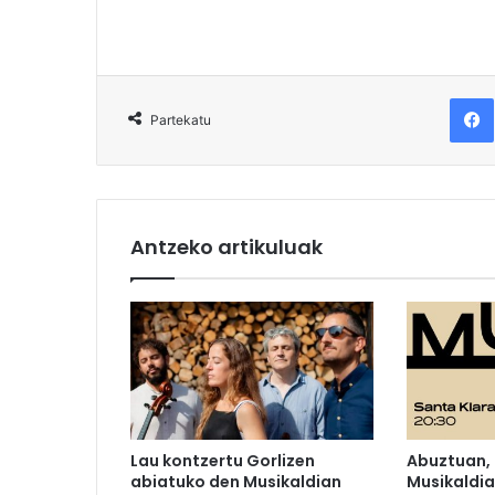
F
Partekatu
Antzeko artikuluak
Lau kontzertu Gorlizen
Abuztuan,
abiatuko den Musikaldian
Musikaldia