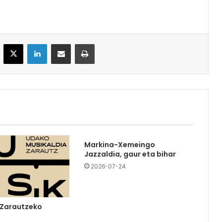
acebook
X
LinkedIn
Partekatu e-posta bidez
Inprimatu
Markina-Xemeingo
Jazzaldia, gaur eta bihar
2026-07-24
 Zarautzeko