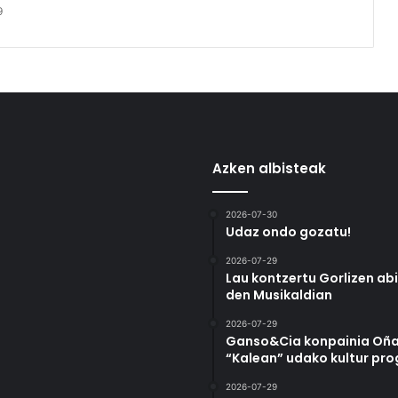
9
Azken albisteak
2026-07-30
Udaz ondo gozatu!
2026-07-29
Lau kontzertu Gorlizen ab
den Musikaldian
2026-07-29
Ganso&Cia konpainia Oña
“Kalean” udako kultur pr
2026-07-29