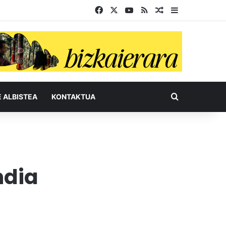
Facebook
X
YouTube
RSS
Ausazko artikul
Sidebar
Bilatu honel
E ALBISTEA
KONTAKTUA
ndia