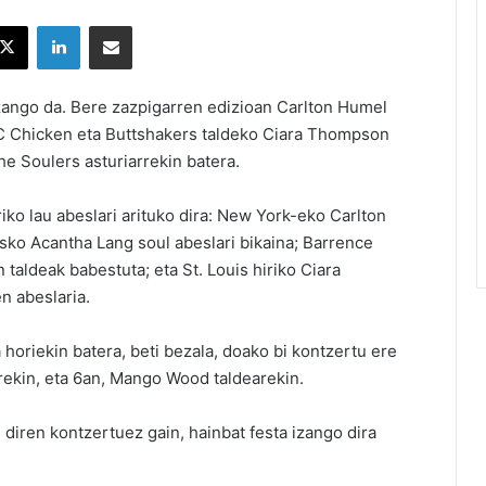
X
LinkedIn
Partekatu e-posta bidez
n izango da. Bere zazpigarren edizioan Carlton Humel
C Chicken eta Buttshakers taldeko Ciara Thompson
e Soulers asturiarrekin batera.
ko lau abeslari arituko dira: New York-eko Carlton
ko Acantha Lang soul abeslari bikaina; Barrence
 taldeak babestuta; eta St. Louis hiriko Ciara
n abeslaria.
a horiekin batera, beti bezala, doako bi kontzertu ere
arekin, eta 6an, Mango Wood taldearekin.
iren kontzertuez gain, hainbat festa izango dira