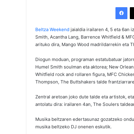
Facebook
Beltza Weekend
jaialdia irailaren 4, 5 eta 6a
Smith, Acantha Lang, Barrence Whitfield & MF
arituko dira, Mango Wood madrildarrekin eta Th
Diogun moduan, programan estatubatuar jatorri
Humel Smith soulman eta aktorea; New Orleans
Whitfield rock and rollaren figura, MFC Chicken
Thompson, The Buttshakers talde frantziarrare
Zentral aretoan joko dute talde eta artistok, et
antolatu dira: irailaren 4an, The Soulers talde
Musika beltzaren edertasunaz gozatzeko ondu d
musika beltzeko DJ onenen eskutik.