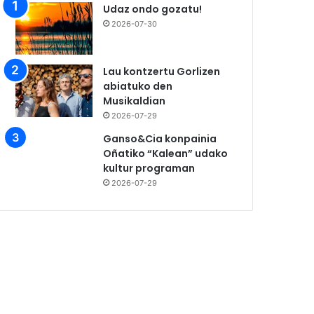
Udaz ondo gozatu!
2026-07-30
Lau kontzertu Gorlizen
abiatuko den
Musikaldian
2026-07-29
Ganso&Cia konpainia
Oñatiko “Kalean” udako
kultur programan
2026-07-29