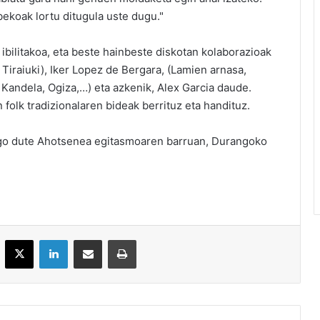
bekoak lortu ditugula uste dugu."
ibilitakoa, eta beste hainbeste diskotan kolaborazioak
 Tiraiuki), Iker Lopez de Bergara, (Lamien arnasa,
, Kandela, Ogiza,…) eta azkenik, Alex Garcia daude.
folk tradizionalaren bideak berrituz eta handituz.
o dute Ahotsenea egitasmoaren barruan, Durangoko
acebook
X
LinkedIn
Partekatu e-posta bidez
Inprimatu