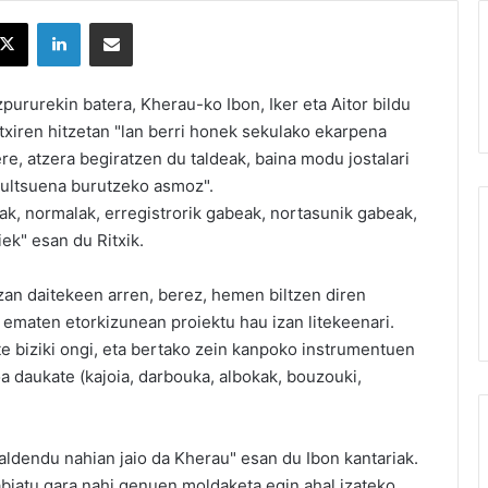
X
LinkedIn
Partekatu e-posta bidez
pururekin batera, Kherau-ko Ibon, Iker eta Aitor bildu
itxiren hitzetan "lan berri honek sekulako ekarpena
 ere, atzera begiratzen du taldeak, baina modu jostalari
multsuena burutzeko asmoz".
tak, normalak, erregistrorik gabeak, nortasunik gabeak,
iek" esan du Ritxik.
zan daitekeen arren, berez, hemen biltzen diren
 ematen etorkizunean proiektu hau izan litekeenari.
e biziki ongi, eta bertako zein kanpoko instrumentuen
oa daukate (kajoia, darbouka, albokak, bouzouki,
 aldendu nahian jaio da Kherau" esan du Ibon kantariak.
abiatu gara nahi genuen moldaketa egin ahal izateko.