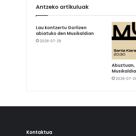
Antzeko artikuluak
Lau kontzertu Gorlizen
abiatuko den Musikaldian
2026-07-29
Abuztuan,
Musikaldia
2026-07-2
Kontaktua