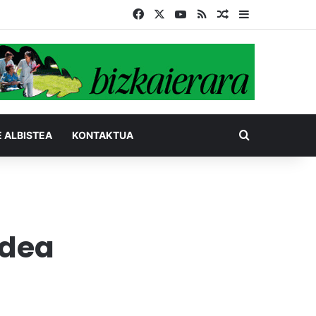
Facebook
X
YouTube
RSS
Ausazko artikul
Sidebar
Bilatu honel
E ALBISTEA
KONTAKTUA
ldea