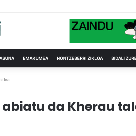
TASUNA
EMAKUMEA
NONTZEBERRI ZIKLOA
BIDALI ZUR
aldea
 abiatu da Kherau ta