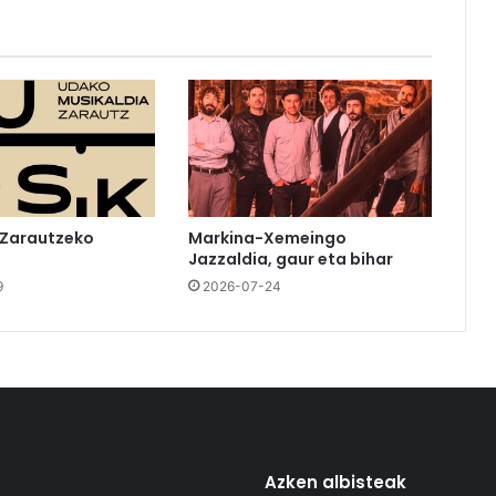
 Zarautzeko
Markina-Xemeingo
Jazzaldia, gaur eta bihar
9
2026-07-24
Azken albisteak