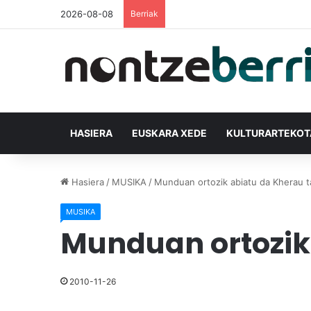
2026-08-08
Berriak
HASIERA
EUSKARA XEDE
KULTURARTEKO
Hasiera
/
MUSIKA
/
Munduan ortozik abiatu da Kherau t
MUSIKA
Munduan ortozik
2010-11-26