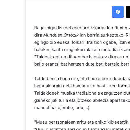
Facebook
Baga-biga diskoetxeko ordezkaria den Ritxi Aiz
dira
Munduan Ortozik
lan berria aurkezteko. R
egingo dio euskal folkari, traiziorik gabe, izan
batekin, kantu eraginkorrak zein melodiarik a
"Taldeak egiten dituen bertsioak ez dira arrun
balio erantsi bat hartzen dute beti bertsio berr
Talde berria bada ere, eta hauxe bere debuta i
lagunak orain dela hamar urte hasi ziren forma
Taldekideek musika tradizionala ezagutzen dut
gaineko jakituria eta jotzeko abilezia apartzek
mandolina, djembe, udu,…)
"Musu pertsonalean aritu eta ohiko klixeetatik
"Guri gustatzen zaizkigun kantu ezagunetatik 