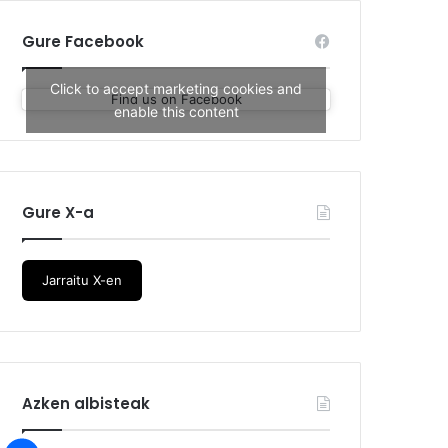
Gure Facebook
Click to accept marketing cookies and
Find us on Facebook
enable this content
Gure X-a
Jarraitu X-en
Azken albisteak