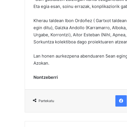
Eta egia esan, soinu errazak, konplikaziorik ga
Kherau taldean Ibon Ordoñez ( Gartxot taldean 
egin ditu), Gaizka Andollo (Karramarro, Alboka,
Urgabe, Korrontzi), Aitor Esteban (Nihl, Apnea
Sorkuntza kolektiboa dago proiektuaren atzean 
Lan honen aurkezpena abenduaren 5ean eging
Azokan.
Nontzeberri
F
Partekatu