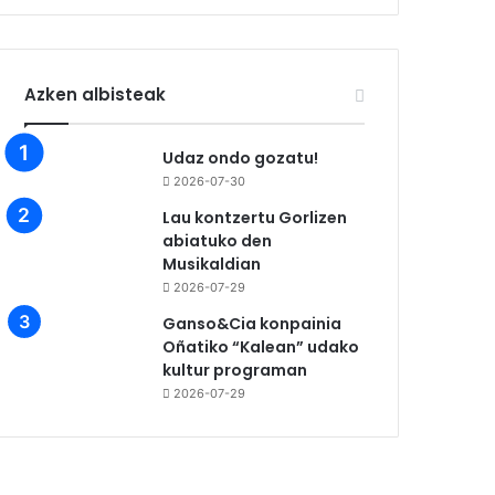
Azken albisteak
Udaz ondo gozatu!
2026-07-30
Lau kontzertu Gorlizen
abiatuko den
Musikaldian
2026-07-29
Ganso&Cia konpainia
Oñatiko “Kalean” udako
kultur programan
2026-07-29