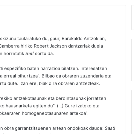
skizuna taularatuko du, gaur, Barakaldo Antzokian,
 Camberra hiriko Robert Jackson dantzariak duela
n horretatik
Self
sortu da.
di espezifiko baten narrazioa bilatzen. Interesatzen
a erreal bihurtzea”. Bilbao da obraren zuzendaria eta
tu dute. Izan ere, biak dira obraren antzezleak.
rekiko antzekotasunak eta berdintasunak jorratzen
ko hausnarketa egiten du”. (…) Gure izateko eta
jokaeraren homogeneotasunaren artekoa”.
uen obra garrantzitsuenen artean ondokoak daude:
Sast!