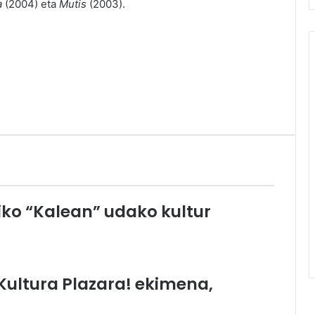
a
(2004) eta
Mutis
(2003).
ko “Kalean” udako kultur
ultura Plazara! ekimena,