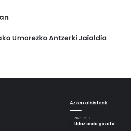
ean
ako Umorezko Antzerki Jaialdia
Azken albisteak
2026-07-30
Udaz ondo gozatu!