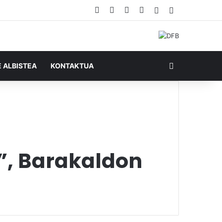
Facebook
X
YouTube
RSS
Ausazko artikul
Sidebar
Bilatu honela
E ALBISTEA
KONTAKTUA
f”, Barakaldon