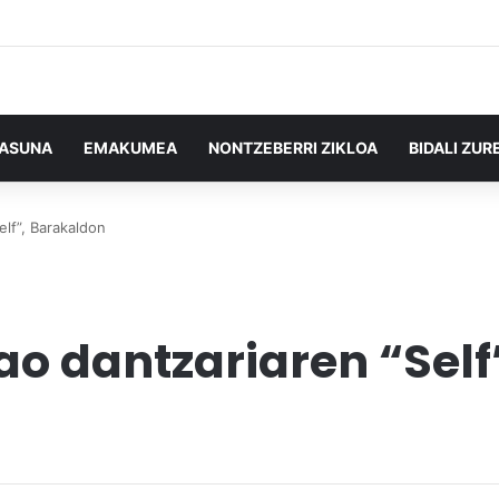
TASUNA
EMAKUMEA
NONTZEBERRI ZIKLOA
BIDALI ZUR
elf”, Barakaldon
ao dantzariaren “Sel