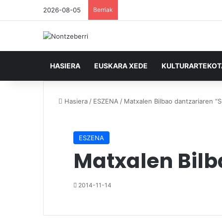
2026-08-05
Berriak
HASIERA
EUSKARA XEDE
KULTURARTEKO
Hasiera
/
ESZENA
/
Matxalen Bilbao dantzariaren “S
ESZENA
Matxalen Bilb
2014-11-14