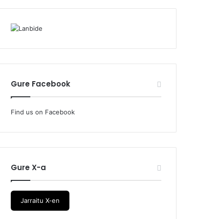
Gure Facebook
Find us on Facebook
Gure X-a
Jarraitu X-en