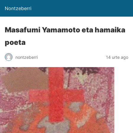
Nontzeberri
Masafumi Yamamoto eta hamaika
poeta
nontzeberri
14 urte ago