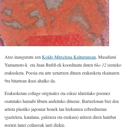
Atzo inauguratu zen
Koldo Mitxelena Kulturunean
, Masafumi
Yamamoto-k eta Juan Bufill-ek koordinatu duten
6ko 12
izeneko
erakusketa. Poesia eta arte uztartzen dituen erakusketa ekainaren
9ra bitartean ikusi ahalko da.
Erakusketan collage originalez eta eskuz idatzitako poemez
osatutako hamabi liburu aurkituko dituzue. Bartzelonan bizi den
artista plastiko japoniar honek lau hizkuntza ezberdinetan
(gaztelera, katalana, galiziera eta euskara) aritzen diren hainbat
poeten lanei collageak jarri dizkie.