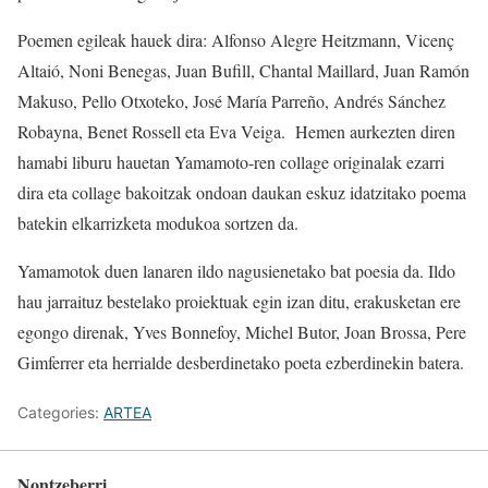
Poemen egileak hauek dira: Alfonso Alegre Heitzmann, Vicenç
Altaió, Noni Benegas, Juan Bufill, Chantal Maillard, Juan Ramón
Makuso, Pello Otxoteko, José María Parreño, Andrés Sánchez
Robayna, Benet Rossell eta Eva Veiga. Hemen aurkezten diren
hamabi liburu hauetan Yamamoto-ren collage originalak ezarri
dira eta collage bakoitzak ondoan daukan eskuz idatzitako poema
batekin elkarrizketa modukoa sortzen da.
Yamamotok duen lanaren ildo nagusienetako bat poesia da. Ildo
hau jarraituz bestelako proiektuak egin izan ditu, erakusketan ere
egongo direnak, Yves Bonnefoy, Michel Butor, Joan Brossa, Pere
Gimferrer eta herrialde desberdinetako poeta ezberdinekin batera.
Categories:
ARTEA
Nontzeberri