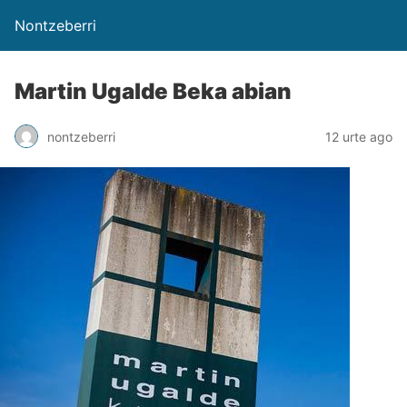
Nontzeberri
Martin Ugalde Beka abian
nontzeberri
12 urte ago