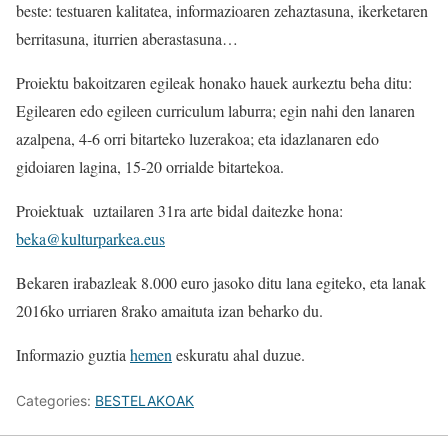
beste: testuaren kalitatea, informazioaren zehaztasuna, ikerketaren
berritasuna, iturrien aberastasuna…
Proiektu bakoitzaren egileak honako hauek aurkeztu beha ditu:
Egilearen edo egileen curriculum laburra; egin nahi den lanaren
azalpena, 4-6 orri bitarteko luzerakoa; eta idazlanaren edo
gidoiaren lagina, 15-20 orrialde bitartekoa.
Proiektuak uztailaren 31ra arte bidal daitezke hona:
beka@kulturparkea.eus
Bekaren irabazleak 8.000 euro jasoko ditu lana egiteko, eta lanak
2016ko urriaren 8rako amaituta izan beharko du.
Informazio guztia
hemen
eskuratu ahal duzue.
Categories:
BESTELAKOAK