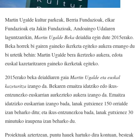
Martin Ugalde kultur parkeak, Berria Fundazioak, elkar
Fundazioak eta Jakin Fundazioak, Andoaingo Udalaren
laguntzarekin,
Martin Ugalde Beka
deialdia egin dute 2015erako.
Beka horrek bi gairen gaineko ikerketa egiteko aukera emango du
bi urtetik behin: Martin Ugalde bera ikertzeko aukera, edota
euskal kazetaritzaren gaineko ikerketak egiteko.
2015erako beka deialdiaren gaia
Martin Ugalde eta euskal
kazetaritza
izango da. Bekaren emaitza idatziko edo ikus-
entzunezko euskarrian aurkezteko aukera izango da. Emaitza
idatzizko euskarrian izango bada, lanak gutxienez 150 orrialde
izan beharko ditu; eta ikus-entzunezkoa bada, lanak gutxienez 30
minutuko iraupena izan beharko du.
Proiektuak aztertzean, puntu hauek hartuko dira kontuan, besteak