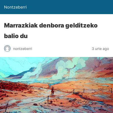
Nontzeberri
Marrazkiak denbora gelditzeko
balio du
nontzeberri
3 urte ago