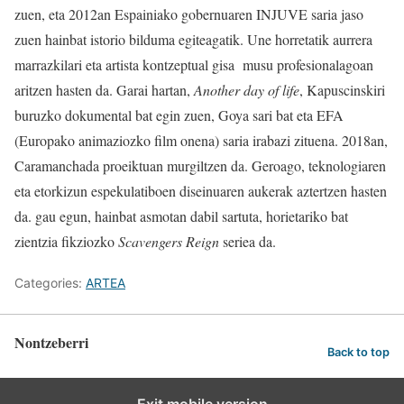
zuen, eta 2012an Espainiako gobernuaren INJUVE saria jaso
zuen hainbat istorio bilduma egiteagatik. Une horretatik aurrera
marrazkilari eta artista kontzeptual gisa musu profesionalagoan
aritzen hasten da. Garai hartan,
Another day of life
, Kapuscinskiri
buruzko dokumental bat egin zuen, Goya sari bat eta EFA
(Europako animaziozko film onena) saria irabazi zituena. 2018an,
Caramanchada proeiktuan murgiltzen da. Geroago, teknologiaren
eta etorkizun espekulatiboen diseinuaren aukerak aztertzen hasten
da. gau egun, hainbat asmotan dabil sartuta, horietariko bat
zientzia fikziozko
Scavengers Reign
seriea da.
Categories:
ARTEA
Nontzeberri
Back to top