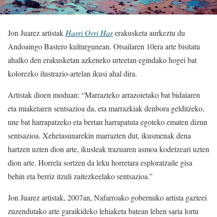
Jon Juarez artistak
Harri Orri Har
erakusketa aurkeztu du
Andoaingo Bastero kulturgunean. Otsailaren 10era arte bisitatu
ahalko den erakusketan azkeneko urteetan egindako hogei bat
kolorezko ilustrazio-artelan ikusi ahal dira.
Artistak dioen moduan: “Marrazteko arrazoietako bat bidaiaren
eta miaketaren sentsazioa da, eta marrazkiak denbora gelditzeko,
une bat harrapatzeko eta bertan harrapatuta egoteko ematen dizun
sentsazioa. Xehetasunarekin marrazten dut, ikusmenak dena
hartzen uzten dion arte, ikusleak trazuaren asmoa kodetzeari uzten
dion arte. Horrela sortzen da leku horretara esploratzaile gisa
behin eta berriz itzuli zaitezkeelako sentsazioa.”
Jon Juarez artistak, 2007an, Nafarroako gobernuko artista gazteei
zuzendutako arte garaikideko lehiaketa batean lehen saria lortu