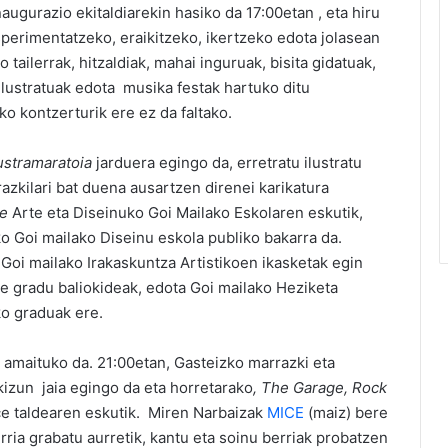
naugurazio ekitaldiarekin hasiko da 17:00etan , eta hiru
sperimentatzeko, eraikitzeko, ikertzeko edota jolasean
tailerrak, hitzaldiak, mahai inguruak, bisita gidatuak,
ilustratuak edota
musika festak hartuko ditu
 kontzerturik ere ez da faltako.
lustramaratoia
jarduera egingo da, erretratu ilustratu
azkilari bat duena ausartzen direnei karikatura
te
Arte eta Diseinuko Goi Mailako Eskolaren eskutik,
 Goi mailako Diseinu eskola publiko bakarra da.
Goi mailako Irakaskuntza Artistikoen ikasketak egin
ate gradu baliokideak, edota Goi mailako Heziketa
ko graduak ere.
n amaituko da. 21:00etan, Gasteizko marrazki eta
kizun jaia egingo da eta horretarako
, The Garage, Rock
ce taldearen eskutik. Miren Narbaizak
MICE
(maiz) bere
ria grabatu aurretik, kantu eta soinu berriak probatzen