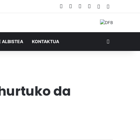
Facebook
X
YouTube
RSS
Ausazko artikul
Sidebar
Bilatu honela
E ALBISTEA
KONTAKTUA
ihurtuko da