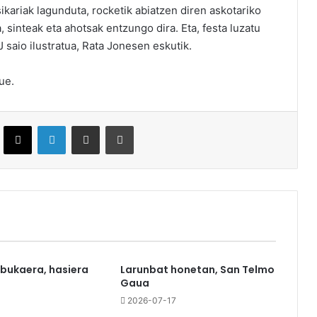
kariak lagunduta, rocketik abiatzen diren askotariko
ua, sinteak eta ahotsak entzungo dira. Eta, festa luzatu
J saio ilustratua, Rata Jonesen eskutik.
ue.
ebook
X
LinkedIn
Partekatu e-posta bidez
Inprimatu
 bukaera, hasiera
Larunbat honetan, San Telmo
Gaua
0
2026-07-17