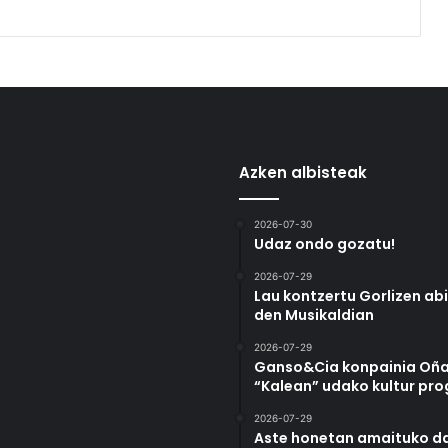
Azken albisteak
2026-07-30
Udaz ondo gozatu!
2026-07-29
Lau kontzertu Gorlizen ab
den Musikaldian
2026-07-29
Ganso&Cia konpainia Oña
“Kalean” udako kultur pr
2026-07-29
Aste honetan amaituko da