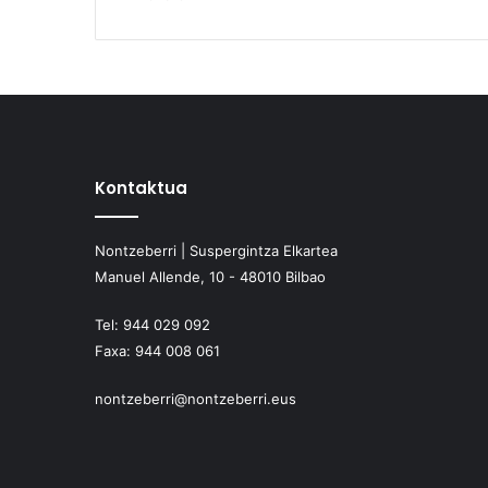
Kontaktua
Nontzeberri | Suspergintza Elkartea
Manuel Allende, 10 - 48010 Bilbao
Tel:
944 029 092
Faxa:
944 008 061
nontzeberri@nontzeberri.eus