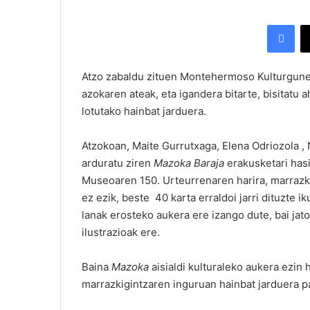
Facebook
Atzo zabaldu zituen Montehermoso Kulturgun
azokaren ateak, eta igandera bitarte, bisitatu
lotutako hainbat jarduera.
Atzokoan, Maite Gurrutxaga, Elena Odriozola ,
arduratu ziren
Mazoka Baraja
erakusketari has
Museoaren 150. Urteurrenaren harira, marrazki
ez ezik, beste 40 karta erraldoi jarri dituzte i
lanak erosteko aukera ere izango dute, bai jat
ilustrazioak ere.
Baina
Mazoka
aisialdi kulturaleko aukera ezin 
marrazkigintzaren inguruan hainbat jarduera pa