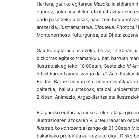
Hartara, gaurko egitaraua
Mazoka
jaialdiaren i
egunez, joko bisualekin eta ilustrazioarekin e
ondo pasatzeko jolasak, haur zein helduentzako 
antzerkia,
Ilustramaratoia, Dibuteka, Photocall
Montehermoso Kulturgunea, eta Dj eta zuzeneko
Gaurko egitaraua osatzeko, beraz, 17:30ean,
I
bizkorrak egiteko tramankulu bat, barruan marr
ilustratuak egiteko. 18:00etan, Gasteizko
Id Ar
hitzaldiaren txanda izango da.
ID Arte
Euskadiko
Bertan, Barne Diseinu eta Diseinu Grafikoaren 
daitezke, bai lau urtekoak, eta bai unibertsit
Zikloan, Animazio, Argazkilaritza eta Ilustrazio
Eta gaurko egitaraua musikarekin eta jai giroa
ilustrazioaren azokaren V. urteurrenaren ospa
ilustratuko kontzertua
izango da 21:30etan Mi
bakarkako proiektua aurkeztuko digu. Disko ber