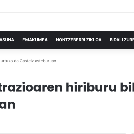
TASUNA
EMAKUMEA
NONTZEBERRI ZIKLOA
BIDALI ZUR
bihurtuko da Gasteiz asteburuan
trazioaren hiriburu b
uan