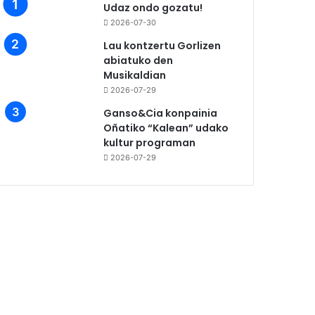
Udaz ondo gozatu!
2026-07-30
Lau kontzertu Gorlizen
abiatuko den
Musikaldian
2026-07-29
Ganso&Cia konpainia
Oñatiko “Kalean” udako
kultur programan
2026-07-29