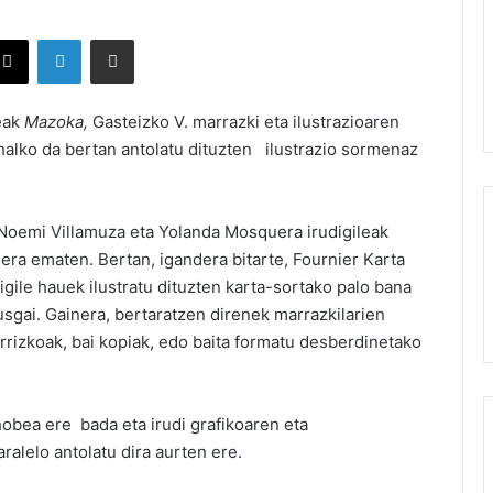
X
LinkedIn
Partekatu e-posta bidez
eak
Mazoka,
Gasteizko V. marrazki eta ilustrazioaren
 ahalko da bertan antolatu dituzten ilustrazio sormenaz
 Noemi Villamuza eta Yolanda Mosquera irudigileak
iera ematen. Bertan, igandera bitarte, Fournier Karta
gile hauek ilustratu dituzten karta-sortako palo bana
kusgai. Gainera, bertaratzen direnek marrazkilarien
orrizkoak, bai kopiak, edo baita formatu desberdinetako
hobea ere bada eta irudi grafikoaren eta
ralelo antolatu dira aurten ere.