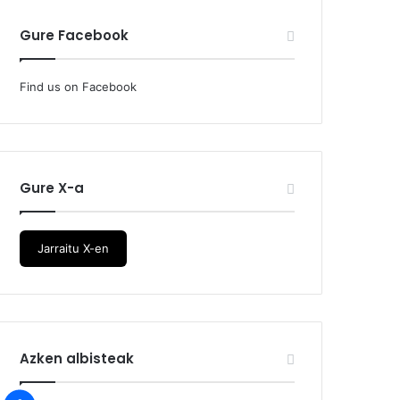
Gure Facebook
Find us on Facebook
Gure X-a
Jarraitu X-en
Azken albisteak