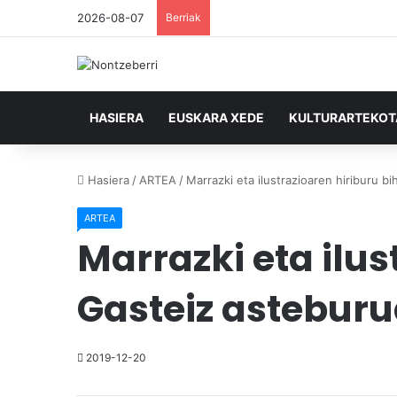
2026-08-07
Berriak
HASIERA
EUSKARA XEDE
KULTURARTEKO
Hasiera
/
ARTEA
/
Marrazki eta ilustrazioaren hiriburu 
ARTEA
Marrazki eta ilus
Gasteiz astebur
2019-12-20