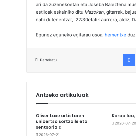
ari da zuzenekoetan eta Joseba Baleztena musi
estiloak eskainiko ditu
Mazokan
, gitarrak, baj
nahi dutenentzat, 22:30etatik aurrera, aldiz, D
Egunez eguneko egitarau osoa,
hementxe
duz
Fac
Partekatu
Antzeko artikuluak
Oliver Laxe artistaren
Korapiloa,
unibertso sortzaile eta
2026-07-2
sentsoriala
2026-07-21