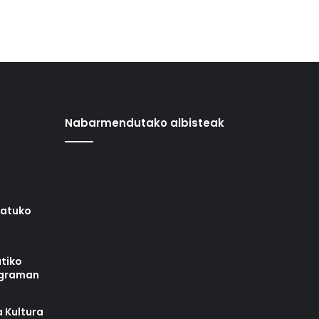
Nabarmendutako albisteak
iatuko
tiko
ograman
 Kultura