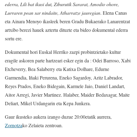
ederra, Lili bat ikusi dut, Ziburutik Sararat, Amodio ohore,
Lurraren pean sar nindaite, Atharratze jauregian
. Elena Canas
eta Ainara Menoyo ikasleek beren Gradu Bukaerako Lanarentzat
artxibo berezi hauek aztertu dituzte eta bideo dokumental ederra
sortu ere.
Dokumental hori Euskal Herriko zazpi probintzietako kultur
eragile askoren parte hartzeari esker egin da : Odei Barroso, Xabi
Etcheverry, Bea Salaberry eta Katixa Dolhare, Edurne
Garmendia, Iñaki Perurena, Eneko Sagardoy, Aritz Labrador,
Reyes Prados, Eneko Bidegain, Karmele Jaio, Daniel Landart,
Aitor Arregi, Javier Martinez. Halaber, Maider Bedaxagar, Maite
Deliart, Mikel Urdangarin eta Kepa Junkera.
Gaur ikusteko aukera izango duzue 20:00etatik aurrera,
Zornotza
ko Zelaieta zentroan.