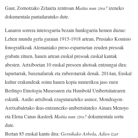
Gaur, Zornotzako Zelaieta zentroan
Maitia nun zira?
izeneko
dokumentala pantailaratuko dute.
Lanaren sorrera interesgarria bezain hunkigarria hemen duzue:
Lehen mundu gerla garaian 1915-1918 artean, Prusiako Komisio
fonografikoak Alemaniako preso-esparruetan zeuden presoak
grabatu zituen, hauen artean euskal presoak euskal kantak
abesten. Artxiboetan 10 euskal presoen ahotsak entzungai dira:
lapurtarrak, baxenafarrak eta zuberotarrak denak. 2014an, Euskal
kultur erakundeak soinu hauen kopia numerikoa jaso zuen
Berlingo Etnologia Museoaren eta Humbold Unibertsitatearen
eskutik. Audio artxiboak ezagutarazteko asmoz, Mondragon-
Aretxabaletako ikus-entzunezko unibertsitateko Ainara Menoyo
eta Elena Canas ikasleek
Maitia nun zira?
dokumentala sortu
dute.
Bertan 85 euskal kantu dira:
Gernikako Arbola, Adios izar