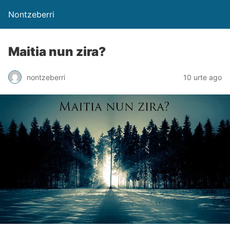
Nontzeberri
Maitia nun zira?
nontzeberri
10 urte ago