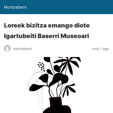
Nontzeberri
Loreek bizitza emango diote
Igartubeiti Baserri Museoari
nontzeberri
urte 1 ago