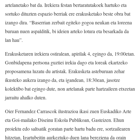
artelanetako bat da. Irekiera festan bertaratutakoek hartuko eta
sortuko dituzten espazio berriak ere erakusketako beste obra bat
izango dira. “Baserrian zerbait egiteko gogoa neukan eta loreena
buruan nuen aspalditik, bi ideien arteko lotura eta besarkada da
lan hau”.
Erakusketaren irekiera ostiralean, apirilak 4, egingo da, 19:00etan.
Gonbidapena pertsona guztiei irekia dago eta loreak ekartzeko
proposamena luzatu du artistak. Erakusketa asteburuan zehar
ikusteko aukera izango da, eta igandean, 18:30ean, jasotze
kolektibo bat egingo dute, non artelanak parte hartzaileen etxeetan
jarraitu ahalko duten.
Oier Fernandez Carrascok ilustrazioa ikasi zuen Euskadiko Arte
eta Goi-mailako Diseinu Eskola Publikoan, Gasteizen. Ehun
proiektu edo saltsatik goratan parte hartu badu ere, sortzailearen
hitzetan, Igartubeitin aurkeztuko duen lana bereziena da orain