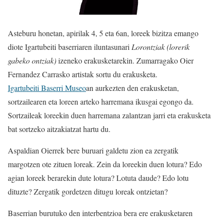
Asteburu honetan, apirilak 4, 5 eta 6an, loreek bizitza emango
diote Igartubeiti baserriaren iluntasunari
Lorontziak (lorerik
gabeko ontziak)
izeneko erakusketarekin. Zumarragako Oier
Fernandez Carrasko artistak sortu du erakusketa.
Igartubeiti Baserri Museo
an aurkezten den erakusketan,
sortzailearen eta loreen arteko harremana ikusgai egongo da.
Sortzaileak loreekin duen harremana zalantzan jarri eta erakusketa
bat sortzeko aitzakiatzat hartu du.
Aspaldian Oierrek bere buruari galdetu zion ea zergatik
margotzen ote zituen loreak. Zein da loreekin duen lotura? Edo
agian loreek berarekin dute lotura? Lotuta daude? Edo lotu
dituzte? Zergatik gordetzen ditugu loreak ontzietan?
Baserrian burutuko den interbentzioa bera ere erakusketaren