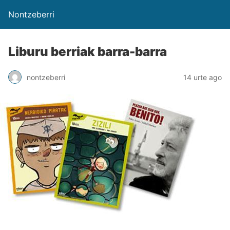
Nontzeberri
Liburu berriak barra-barra
nontzeberri
14 urte ago