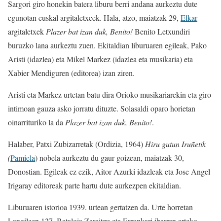
Sargori giro honekin batera liburu berri andana aurkeztu dute
egunotan euskal argitaletxeek. Hala, atzo, maiatzak 29,
Elkar
argitaletxek
Plazer bat izan duk, Benito!
Benito Letxundiri
buruzko lana aurkeztu zuen. Ekitaldian liburuaren egileak, Pako
Aristi (idazlea) eta Mikel Markez (idazlea eta musikaria) eta
Xabier Mendiguren (editorea) izan ziren.
Aristi eta Markez urtetan batu dira Orioko musikariarekin eta giro
intimoan gauza asko jorratu dituzte. Solasaldi oparo horietan
oinarrituriko la da
Plazer bat izan duk, Benito!
.
Halaber, Patxi Zubizarretak (Ordizia, 1964)
Hiru gutun Iruñetik
(
Pamiela
) nobela aurkeztu du gaur goizean, maiatzak 30,
Donostian. Egileak ez ezik, Aitor Azurki idazleak eta Jose Angel
Irigaray editoreak parte hartu dute aurkezpen ekitaldian.
Liburuaren istorioa 1939. urtean gertatzen da. Urte horretan
Langileen 127. Bataloia Zaraitzu eta Erronkari ibarren arteko