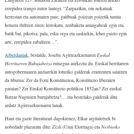
errepidea izango zuten lantegi. “Zarpazikin, oin nekatuak
herrestan eta automaten pare, gatibuak goizean goizetik turuta
hotsera ibiltzen ziren: lerrokatu, zenbaketa amaigabeak egin eta,
batik bat, pikotxa, pala, esku orga eta saskiekin, leher gaizto egin
arte, errepidea zabaltzen…”.
Alberdaniak
, bestalde, Joseba Agirreazkuenaren
Euskal
Herritarren Bubujabetza
entsegua aurkeztu du. Euskal herritarren
autogobernuaren auziarekin loturiko galderak erantzuten saiatzen
da liburua: Zer da Foru Konstituzioa, Konstituzio liberalen
garaian? Zer Euskal Konstituzio politikoa 1852an? Zer euskal
Batzar Nagusien burujabetza?… eta bestelako galderak ditu
ardatz Agirreazkuenaren lanak.
Haur eta gazte literaturari dagokienez, Elkar argitaletxek bi
nobedade plazaratu ditu:
Zizili
(Unai Elorriaga) eta
Nerbioiko