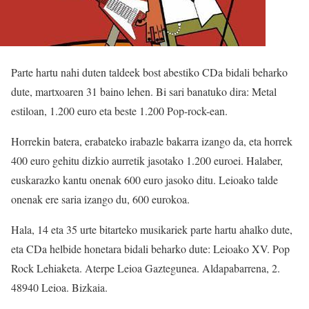
Parte hartu nahi duten taldeek bost abestiko CDa bidali beharko
dute, martxoaren 31 baino lehen. Bi sari banatuko dira: Metal
estiloan, 1.200 euro eta beste 1.200 Pop-rock-ean.
Horrekin batera, erabateko irabazle bakarra izango da, eta horrek
400 euro gehitu dizkio aurretik jasotako 1.200 euroei. Halaber,
euskarazko kantu onenak 600 euro jasoko ditu. Leioako talde
onenak ere saria izango du, 600 eurokoa.
Hala, 14 eta 35 urte bitarteko musikariek parte hartu ahalko dute,
eta CDa helbide honetara bidali beharko dute: Leioako XV. Pop
Rock Lehiaketa. Aterpe Leioa Gaztegunea. Aldapabarrena, 2.
48940 Leioa. Bizkaia.