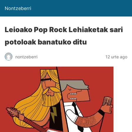
Nontzeberri
Leioako Pop Rock Lehiaketak sari
potoloak banatuko ditu
nontzeberri
12 urte ago