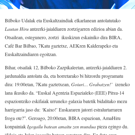
Bilboko Udalak eta Euskaltzaindiak elkarlanean antolatutako
Lautan Hiru
antzerki-jaialdiaren zortzigarren edizioa abian da.
Otsailean, ostegunero, zortzi ikuskizun eskainiko dira BIRA,
Café Bar Bilbao, 7Katu gaztetxe, AEKren Kalderapeko eta
Euskaltzaindiaren egoitzan.
Bihar, otsailak 12, Bilboko Zazpikaleetan, antzerki-jaialdiaren 2.
jardunaldia antolatu da, eta horretarako bi hitzordu programatu
dira: 19:00etan, 7Katu gaztetxean,
Goiuri… Grabatzen!’
izeneko
lana ikusiko da. “Euskal Agentzia Espazialeko (EEE) Pitxu-14
espaziontziko eskifaiak urruneko galaxia batetik bidalitako mezu
harrigarria jaso du: ‘Kaixo!’ Euskararen jatorri estralurtarraren
froga ote?”. Geroago, 20:00etan, BIRA espazioan, AmaHiru
konpainiak
Igogailu batean amaitu zen mundua
pieza egingo du.
“Idoia eta Julen igogailu batean esnatzen dira. Ez dute ezer