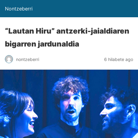
Nontzeberri
“Lautan Hiru” antzerki-jaialdiaren
bigarren jardunaldia
nontzeberri
6 hilabete ago