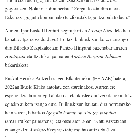
gogoratzen. Nola iritsi dira bertara? Zergatik ezin dira atera?
Eskerrak igogailu konpainiako telefonistak laguntza bidali duen.”
Aurten, Ipar Euskal Herriari begira jarri da
Lautan Hiru
, lelo hau
baliatuz: Iparra galdu dugu! Hortaz, bi ikuskizun berezi emango
dira Bilboko Zazpikaleetan: Pantzo Hirigarai baxenabartarraren
Hautagaia
eta Itzuli konpainiaren
Adriene Bergson-Johnson
bakarrizketa.
Euskal Herriko Antzerkizaleen Elkartearekin (EHAZE) batera,
2022an Ikusle Kluba antolatu zen estreinakoz. Aurten ere
esperientzia hori errepikatuko da, eta ikusleek antzerkilariekin hitz
egiteko aukera izango dute. Bi ikuskizun hautatu dira horretarako,
hain zuzen, biharkoa
Igogailu batean amaitu zen mundua
(amaHiru konpainiarena), eta otsailaren 26an 7Katu gaztetxean
emango den
Adriene-Bergson-Johnson
bakarrizketa (Itzuli