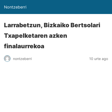
Nontzeberri
Larrabetzun, Bizkaiko Bertsolari
Txapelketaren azken
finalaurrekoa
nontzeberri
10 urte ago