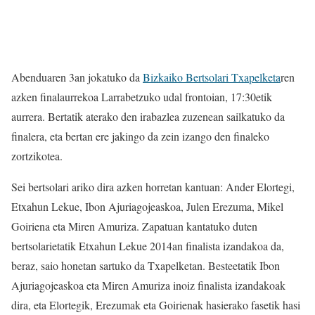
Abenduaren 3an jokatuko da
Bizkaiko Bertsolari Txapelketa
ren
azken finalaurrekoa Larrabetzuko udal frontoian, 17:30etik
aurrera. Bertatik aterako den irabazlea zuzenean sailkatuko da
finalera, eta bertan ere jakingo da zein izango den finaleko
zortzikotea.
Sei bertsolari ariko dira azken horretan kantuan: Ander Elortegi,
Etxahun Lekue, Ibon Ajuriagojeaskoa, Julen Erezuma, Mikel
Goiriena eta Miren Amuriza. Zapatuan kantatuko duten
bertsolarietatik Etxahun Lekue 2014an finalista izandakoa da,
beraz, saio honetan sartuko da Txapelketan. Besteetatik Ibon
Ajuriagojeaskoa eta Miren Amuriza inoiz finalista izandakoak
dira, eta Elortegik, Erezumak eta Goirienak hasierako fasetik hasi