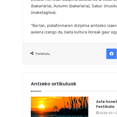
(bakarlaria), Autumn (bakarlaria), Sabur (musik
(maketagilea).
“Bertan, plataformaren diziplina anitzeko izae
aukera izango da, baita kultura libreak gaur e
F
Partekatu
Antzeko artikuluak
Aste honet
Festibala
2026-05-1