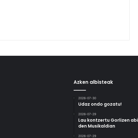
Azken albisteak
2026-07-30
Udaz ondo gozatu!
2026-07-29
Lau kontzertu Gorlizen ab
den Musikaldian
2026-07-29