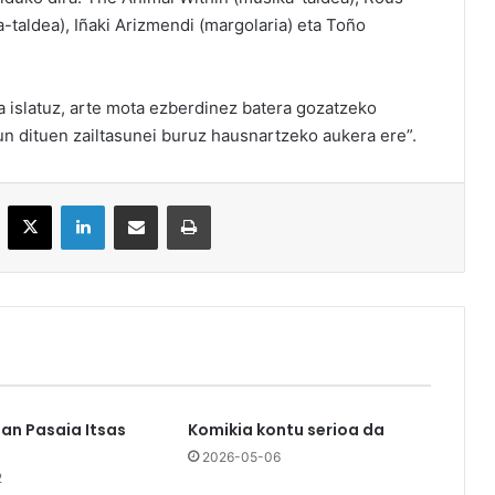
a-taldea), Iñaki Arizmendi (margolaria) eta Toño
ra islatuz, arte mota ezberdinez batera gozatzeko
gun dituen zailtasunei buruz hausnartzeko aukera ere”.
acebook
X
LinkedIn
Partekatu e-posta bidez
Inprimatu
an Pasaia Itsas
Komikia kontu serioa da
2026-05-06
2