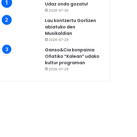
Udaz ondo gozatu!
2026-07-30
Lau kontzertu Gorlizen
abiatuko den
Musikaldian
2026-07-29
Ganso&Cia konpainia
Oñatiko “Kalean” udako
kultur programan
2026-07-29