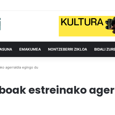
TASUNA
EMAKUMEA
NONTZEBERRI ZIKLOA
BIDALI ZUR
ako agerraldia egingo du
iboak estreinako ager