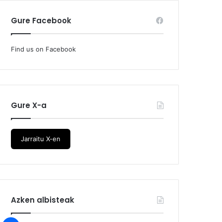
Gure Facebook
Find us on Facebook
Gure X-a
Jarraitu X-en
Azken albisteak