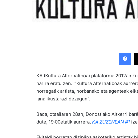
Facebook
KA (Kultura Alternatiboa) plataforma 2012an k
harira eratu zen. “Kultura Alternatiboak aurrer
horregatik artista, norbanako eta agenteak elk
lana ikustarazi dezagun”.
Bada, otsailaren 28an, Donostiako Altxerri bar
dute, 19:00etatik aurrera,
KA ZUZENEAN #1
ize
Ekitaldi horretan diziplina askotariko artistak