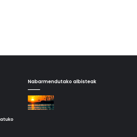
Nabarmendutako albisteak
iatuko