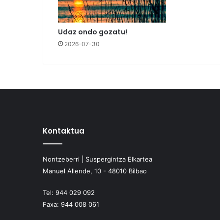
Udaz ondo gozatu!
2026-07-30
Kontaktua
Nontzeberri | Suspergintza Elkartea
Manuel Allende, 10 - 48010 Bilbao
Tel:
944 029 092
Faxa:
944 008 061