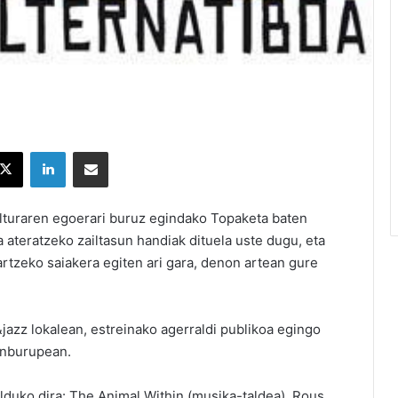
X
LinkedIn
Partekatu e-posta bidez
ulturaren egoerari buruz egindako Topaketa baten
a ateratzeko zailtasun handiak dituela uste dugu, eta
artzeko saiakera egiten ari gara, denon artean gure
&jazz lokalean, estreinako agerraldi publikoa egingo
nburupean.
 bilduko dira: The Animal Within (musika-taldea), Rous