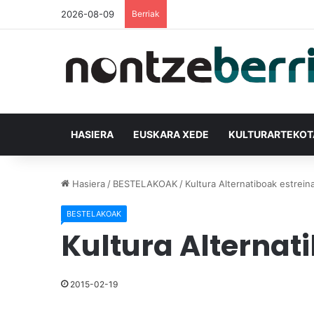
2026-08-09
Berriak
HASIERA
EUSKARA XEDE
KULTURARTEKO
Hasiera
/
BESTELAKOAK
/
Kultura Alternatiboak estrein
BESTELAKOAK
Kultura Alternat
2015-02-19