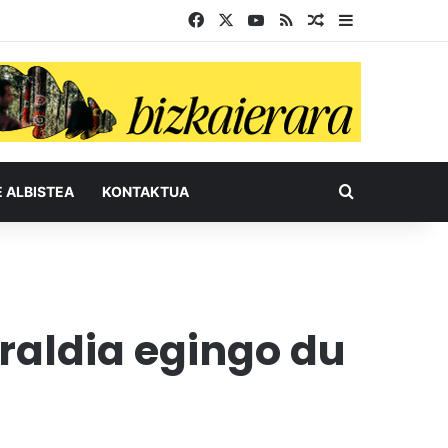
Facebook
X
YouTube
RSS
Ausazko artikul
Sidebar
Bilatu honel
E ALBISTEA
KONTAKTUA
raldia egingo du