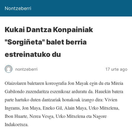
Nontzeberri
Kukai Dantza Konpainiak
"Sorgiñeta" balet berria
estreinatuko du
nontzeberri
17 urte ago
Olaizolaren baletaren koreografia Jon Mayak egin du eta Mireia
Gabilondo zuzendaritza eszenikoaz arduratu da. Hauekin batera
parte hartuko duten dantzariak honakoak izango dira: Vivien
Ingrams, Jon Maya, Eneko Gil, Alain Maya, Urko Mitxelena,
Ibon Huarte, Nerea Vesga, Urko Mitxelena eta Nagore
Indakoetxea.