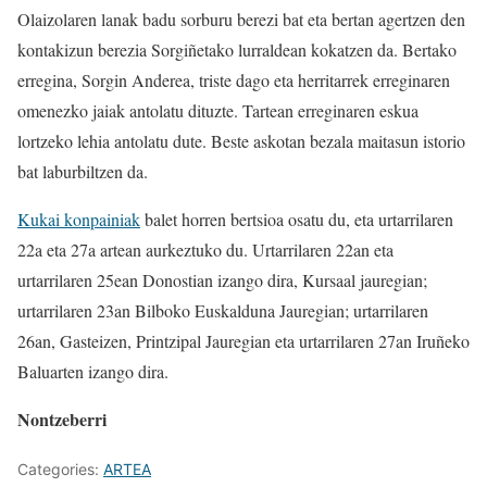
Olaizolaren lanak badu sorburu berezi bat eta bertan agertzen den
kontakizun berezia Sorgiñetako lurraldean kokatzen da. Bertako
erregina, Sorgin Anderea, triste dago eta herritarrek erreginaren
omenezko jaiak antolatu dituzte. Tartean erreginaren eskua
lortzeko lehia antolatu dute. Beste askotan bezala maitasun istorio
bat laburbiltzen da.
Kukai konpainiak
balet horren bertsioa osatu du, eta urtarrilaren
22a eta 27a artean aurkeztuko du. Urtarrilaren 22an eta
urtarrilaren 25ean Donostian izango dira, Kursaal jauregian;
urtarrilaren 23an Bilboko Euskalduna Jauregian; urtarrilaren
26an, Gasteizen, Printzipal Jauregian eta urtarrilaren 27an Iruñeko
Baluarten izango dira.
Nontzeberri
Categories:
ARTEA