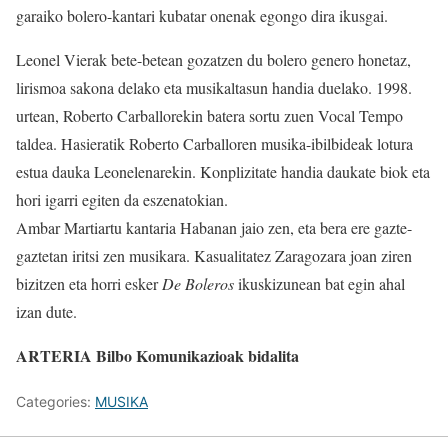
garaiko bolero-kantari kubatar onenak egongo dira ikusgai.
Leonel Vierak bete-betean gozatzen du bolero genero honetaz,
lirismoa sakona delako eta musikaltasun handia duelako. 1998.
urtean, Roberto Carballorekin batera sortu zuen Vocal Tempo
taldea. Hasieratik Roberto Carballoren musika-ibilbideak lotura
estua dauka Leonelenarekin. Konplizitate handia daukate biok eta
hori igarri egiten da eszenatokian.
Ambar Martiartu kantaria Habanan jaio zen, eta bera ere gazte-
gaztetan iritsi zen musikara. Kasualitatez Zaragozara joan ziren
bizitzen eta horri esker
De Boleros
ikuskizunean bat egin ahal
izan dute.
ARTERIA Bilbo Komunikazioak bidalita
Categories:
MUSIKA