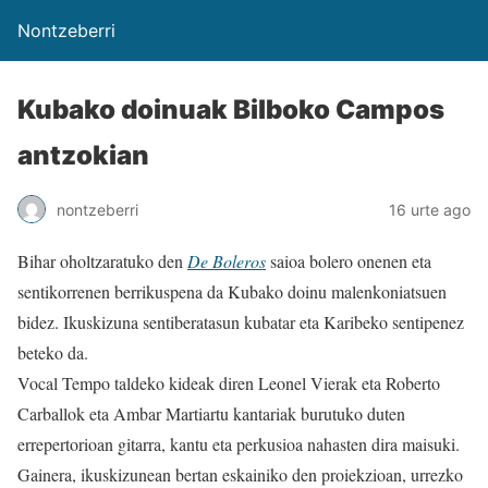
Nontzeberri
Kubako doinuak Bilboko Campos
antzokian
nontzeberri
16 urte ago
Bihar oholtzaratuko den
De Boleros
saioa bolero onenen eta
sentikorrenen berrikuspena da Kubako doinu malenkoniatsuen
bidez. Ikuskizuna sentiberatasun kubatar eta Karibeko sentipenez
beteko da.
Vocal Tempo taldeko kideak diren Leonel Vierak eta Roberto
Carballok eta Ambar Martiartu kantariak burutuko duten
errepertorioan gitarra, kantu eta perkusioa nahasten dira maisuki.
Gainera, ikuskizunean bertan eskainiko den proiekzioan, urrezko