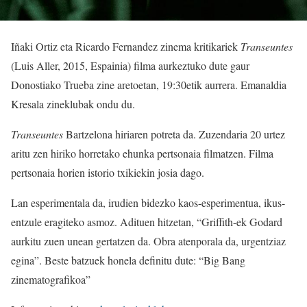
Iñaki Ortiz eta Ricardo Fernandez zinema kritikariek
Transeuntes
(Luis Aller, 2015, Espainia) filma aurkeztuko dute gaur
Donostiako Trueba zine aretoetan, 19:30etik aurrera. Emanaldia
Kresala zineklubak ondu du.
Transeuntes
Bartzelona hiriaren potreta da. Zuzendaria 20 urtez
aritu zen hiriko horretako ehunka pertsonaia filmatzen. Filma
pertsonaia horien istorio txikiekin josia dago.
Lan esperimentala da, irudien bidezko kaos-esperimentua, ikus-
entzule eragiteko asmoz. Adituen hitzetan, “Griffith-ek Godard
aurkitu zuen unean gertatzen da. Obra atenporala da, urgentziaz
egina”. Beste batzuek honela definitu dute: “Big Bang
zinematografikoa”