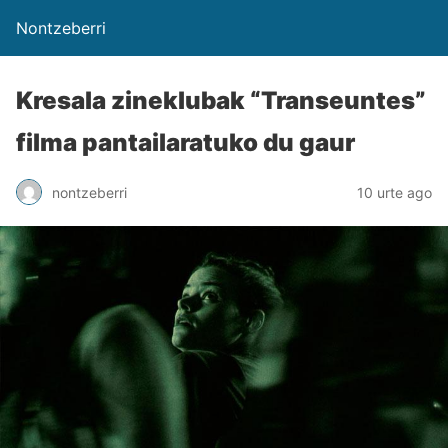
Nontzeberri
Kresala zineklubak “Transeuntes”
filma pantailaratuko du gaur
nontzeberri
10 urte ago