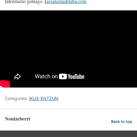
Informazio gehiago:
kresalazinekluba.com
.
Categories:
IKUS-ENTZUN
Nontzeberri
Back to top