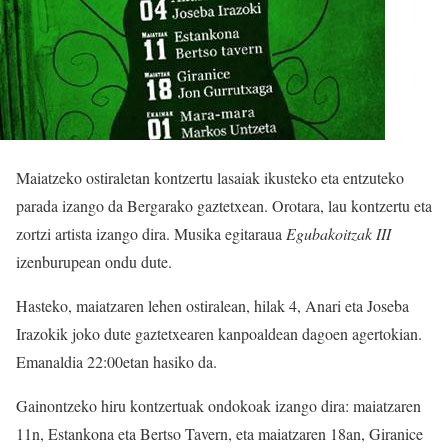
Maiatzeko ostiraletan kontzertu lasaiak ikusteko eta entzuteko
parada izango da Bergarako gaztetxean. Orotara, lau kontzertu eta
zortzi artista izango dira. Musika egitaraua
Egubakoitzak III
izenburupean ondu dute.
Hasteko, maiatzaren lehen ostiralean, hilak 4, Anari eta Joseba
Irazokik joko dute gaztetxearen kanpoaldean dagoen agertokian.
Emanaldia 22:00etan hasiko da.
Gainontzeko hiru kontzertuak ondokoak izango dira: maiatzaren
11n, Estankona eta Bertso Tavern, eta maiatzaren 18an, Giranice