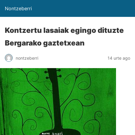
Nontzeberri
Kontzertu lasaiak egingo dituzte
Bergarako gaztetxean
nontzeberri
14 urte ago