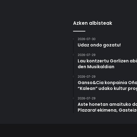
Azken albisteak
2026-07-30
Udaz ondo gozatu!
2026-07-29
Lau kontzertu Gorlizen ab
den Musikaldian
2026-07-29
Ganso&Cia konpainia Oña
“Kalean” udako kultur pr
2026-07-29
Aste honetan amaituko da
Plazara! ekimena, Gastei