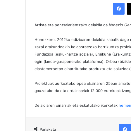
Facebook
Artista eta pentsalarientzako deialdia da
Konexio Ger
Honezkero, 2012ko edizioaren deialdia zabalik dago na
zazpi erakundeekin kolaboratzeko berrikuntza proiek
Fundazioa (esku-hartze soziala), Eraikune (Eraikunt
egin (landa-garapenerako plataforma), Orbea (biziklet
elastomeroetan oinarritutako produktu eta soluzioak
Proiektuak aurkezteko epea ekainaren 25ean amaituko 
gauzatuko da eta ordainsariak 12.000 eurokoak izang
Deialdiaren oinarriak eta eskatutako ikerketak
heme
F
Partekatu