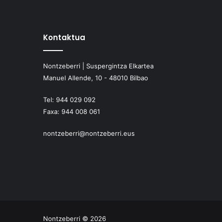
Kontaktua
Nontzeberri | Suspergintza Elkartea
Manuel Allende, 10 - 48010 Bilbao
Tel:
944 029 092
Faxa:
944 008 061
nontzeberri@nontzeberri.eus
Nontzeberri © 2026