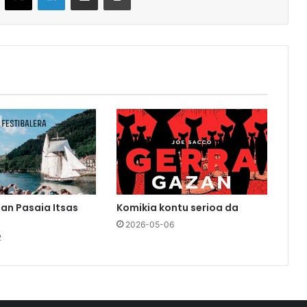
an Pasaia Itsas
Komikia kontu serioa da
2026-05-06
2