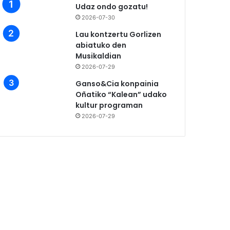
Udaz ondo gozatu!
2026-07-30
Lau kontzertu Gorlizen
abiatuko den
Musikaldian
2026-07-29
Ganso&Cia konpainia
Oñatiko “Kalean” udako
kultur programan
2026-07-29