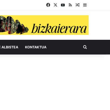
Facebook
X
YouTube
RSS
Ausazko artikul
Sidebar
Bilatu honel
E ALBISTEA
KONTAKTUA