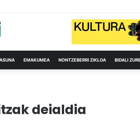
TASUNA
EMAKUMEA
NONTZEBERRI ZIKLOA
BIDALI ZUR
tzak deialdia