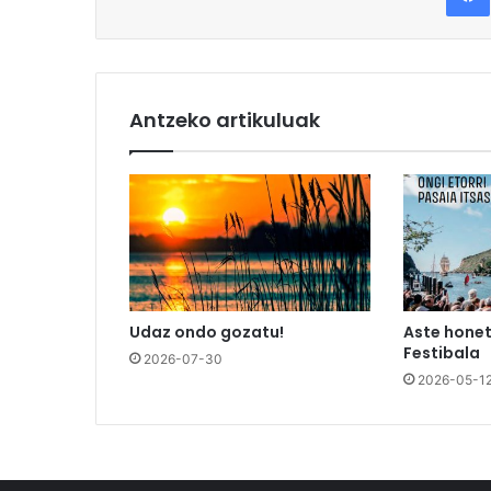
Antzeko artikuluak
Udaz ondo gozatu!
Aste honet
Festibala
2026-07-30
2026-05-1