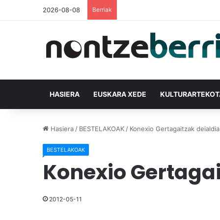
2026-08-08
Berriak
HASIERA
EUSKARA XEDE
KULTURARTEKO
Hasiera
/
BESTELAKOAK
/
Konexio Gertagaitzak deialdia
BESTELAKOAK
Konexio Gertagai
2012-05-11