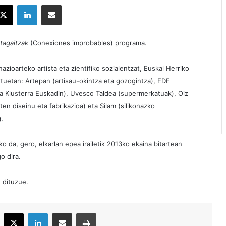
X
LinkedIn
Partekatu e-posta bidez
tagaitzak
(Conexiones improbables) programa.
zioarteko artista eta zientifiko sozialentzat, Euskal Herriko
tuetan: Artepan (artisau-okintza eta gozogintza), EDE
za Klusterra Euskadin), Uvesco Taldea (supermerkatuak), Oiz
en diseinu eta fabrikazioa) eta Silam (silikonazko
).
da, gero, elkarlan epea irailetik 2013ko ekaina bitartean
o dira.
n
dituzue.
acebook
X
LinkedIn
Partekatu e-posta bidez
Inprimatu