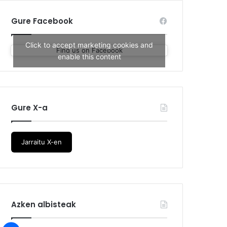
Gure Facebook
Click to accept marketing cookies and
Find us on Facebook
enable this content
Gure X-a
Jarraitu X-en
Azken albisteak