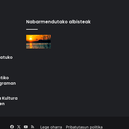
Nabarmendutako albisteak
iatuko
tiko
ograman
 Kultura
zen
Facebook
X
YouTube
RSS
Lege oharra
Pribatutasun politika