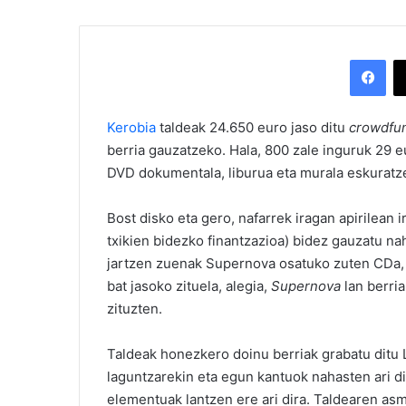
Facebook
Kerobia
taldeak 24.650 euro jaso ditu
crowdfu
berria gauzatzeko. Hala, 800 zale inguruk 29 
DVD dokumentala, liburua eta murala eskuratz
Bost disko eta gero, nafarrek iragan apirilean i
txikien bidezko finantzazioa) bidez gauzatu nah
jartzen zuenak Supernova osatuko zuten CDa, 
bat jasoko zituela, alegia,
Supernova
lan berri
zituzten.
Taldeak honezkero doinu berriak grabatu ditu 
laguntzarekin eta egun kantuok nahasten ari di
elementuak lantzen ere ari dira. Taldearen as