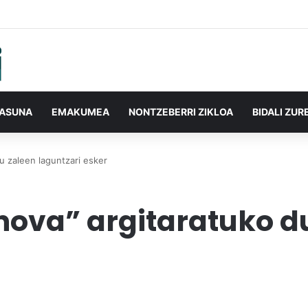
TASUNA
EMAKUMEA
NONTZEBERRI ZIKLOA
BIDALI ZUR
u zaleen laguntzari esker
nova” argitaratuko d