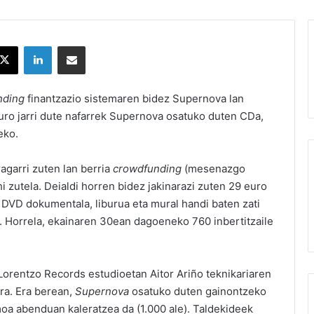
X
LinkedIn
Partekatu e-posta bidez
nding
finantzazio sistemaren bidez Supernova lan
euro jarri dute nafarrek Supernova osatuko duten CDa,
eko.
ragarri zuten lan berria
crowdfunding
(mesenazgo
i zutela. Deialdi horren bidez jakinarazi zuten 29 euro
DVD dokumentala, liburua eta mural handi baten zati
a. Horrela, ekainaren 30ean dagoeneko 760 inbertitzaile
Lorentzo Records estudioetan Aitor Ariño teknikariaren
ra. Era berean,
Supernova
osatuko duten gainontzeko
moa abenduan kaleratzea da (1.000 ale). Taldekideek