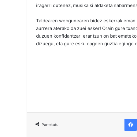
iragarri dutenez, musikalki aldaketa nabarmena
Taldearen webgunearen bidez eskerrak eman diz
aurrera aterako da zuei esker! Orain gure txand
duzuen konfidantzari erantzun on bat emateko.
dizuegu, eta gure esku dagoen guztia egingo 
F
Partekatu