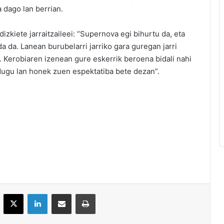
 dago lan berrian.
kiete jarraitzaileei: “Supernova egi bihurtu da, eta
a da. Lanean burubelarri jarriko gara guregan jarri
 Kerobiaren izenean gure eskerrik beroena bidali nahi
dugu lan honek zuen espektatiba bete dezan”.
acebook
X
LinkedIn
Partekatu e-posta bidez
Inprimatu