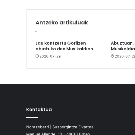
Antzeko artikuluak
Lau kontzertu Gorlizen
Abuztuan,
abiatuko den Musikaldian
Musikaldia
2026-07-29
2026-07-2
Kontaktua
Nontzeberri | Suspergintza Elkartea
Manuel Allende, 10 - 48010 Bilbao