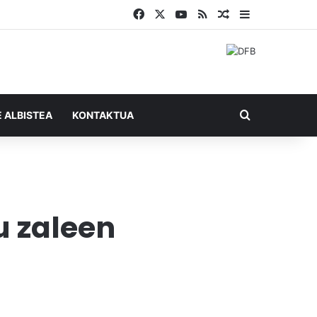
Facebook
X
YouTube
RSS
Ausazko artikul
Sidebar
Bilatu honel
E ALBISTEA
KONTAKTUA
u zaleen