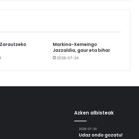
 Zarautzeko
Markina-Xemeingo
Jazzaldia, gaur eta bihar
9
2026-07-24
Azken albisteak
2026-07-30
Udaz ondo gozatu!