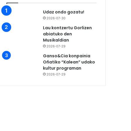
Udaz ondo gozatu!
2026-07-30
Lau kontzertu Gorlizen
abiatuko den
Musikaldian
2026-07-29
Ganso&Cia konpainia
Oñatiko “Kalean” udako
kultur programan
2026-07-29