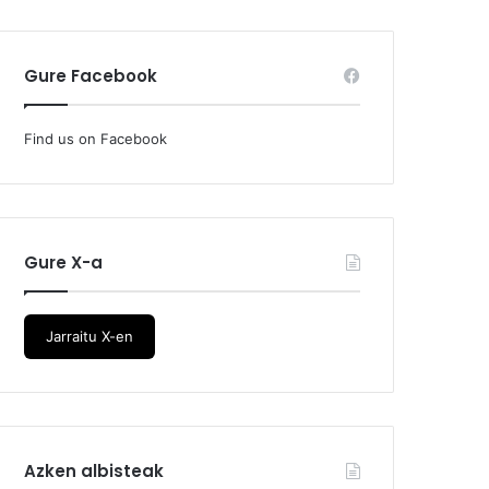
Gure Facebook
Find us on Facebook
Gure X-a
Jarraitu X-en
Azken albisteak