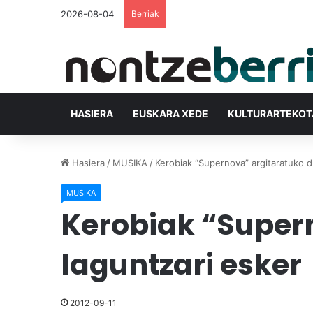
2026-08-04
Berriak
HASIERA
EUSKARA XEDE
KULTURARTEKO
Hasiera
/
MUSIKA
/
Kerobiak “Supernova” argitaratuko d
MUSIKA
Kerobiak “Super
laguntzari esker
2012-09-11