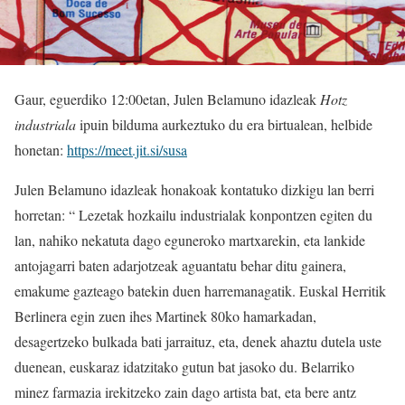
Gaur, eguerdiko 12:00etan, Julen Belamuno idazleak
Hotz
industriala
ipuin bilduma aurkeztuko du era birtualean, helbide
honetan:
https://meet.jit.si/susa
Julen Belamuno idazleak honakoak kontatuko dizkigu lan berri
horretan: “ Lezetak hozkailu industrialak konpontzen egiten du
lan, nahiko nekatuta dago eguneroko martxarekin, eta lankide
antojagarri baten adarjotzeak aguantatu behar ditu gainera,
emakume gazteago batekin duen harremanagatik. Euskal Herritik
Berlinera egin zuen ihes Martinek 80ko hamarkadan,
desagertzeko bulkada bati jarraituz, eta, denek ahaztu dutela uste
duenean, euskaraz idatzitako gutun bat jasoko du. Belarriko
minez farmazia irekitzeko zain dago artista bat, eta bere antz