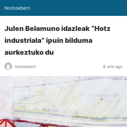
Nontzeberri
Julen Belamuno idazleak “Hotz
industriala” ipuin bilduma
aurkeztuko du
nontzeberri
6 urte ago