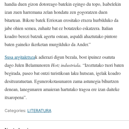
handia duen gizon dotoreago batekin egingo du topo, Isabelekin
izan zuen harremana zelan hondatu zen gogoratzen duen
bitartean. Bikote batek Errioxan erositako etxera hurbilduko da
jabe ohien semea, zuhaitz bat ez botatzeko eskatzera. Italian
koadro berezi batzuk agertu ostean, aspaldi ahaztutako pintore
baten gaineko ikerketan murgilduko da Ander.”
Susa argitaletxea
k adierazi digun bezala, bost ipuinez osatuta
dago Julen Belamunoren
Hotz industriala.
“Izoztutako txori baten
begirada, paseo bat ontzi turistikoan laku hutsean, igelak koadro
desitxuratuetan. Egunerokotasunaren zama astunegia bihurtzen
denean, lanegunaren amaieran hartutako tragoa ere izan daiteke
itxaropena”.
Categories:
LITERATURA