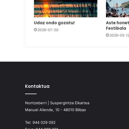
Udaz ondo gozatu!
Aste honet
Festibala
2026-07-30
2026-05-1
Kontaktua
Nontzeberri | Suspergintza Elkartea
Manuel Allende, 10 - 48010 Bilbao
Tel:
944 029 092