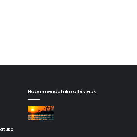
Nabarmendutako albisteak
iatuko