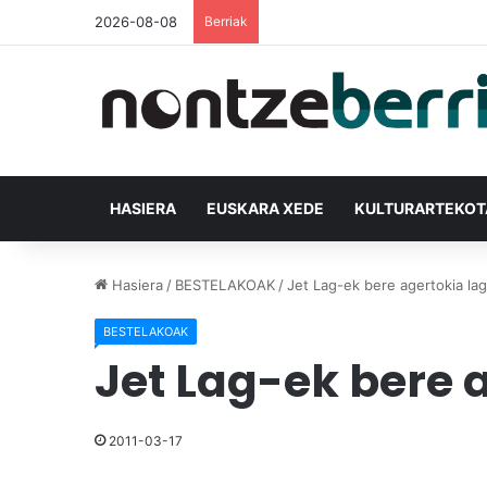
2026-08-08
Berriak
HASIERA
EUSKARA XEDE
KULTURARTEKO
Hasiera
/
BESTELAKOAK
/
Jet Lag-ek bere agertokia la
BESTELAKOAK
Jet Lag-ek bere 
2011-03-17