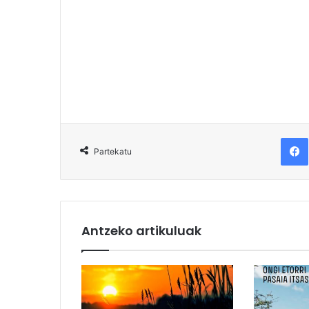
F
Partekatu
Antzeko artikuluak