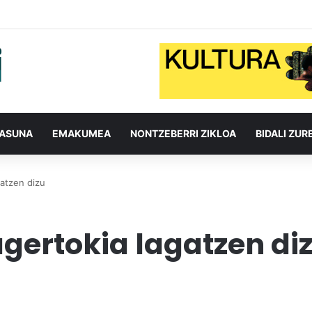
TASUNA
EMAKUMEA
NONTZEBERRI ZIKLOA
BIDALI ZUR
gatzen dizu
agertokia lagatzen di