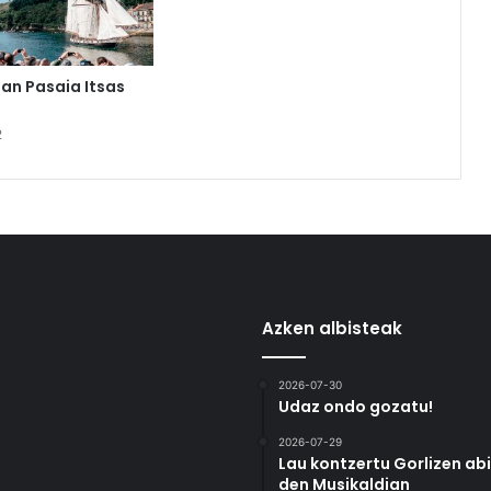
an Pasaia Itsas
2
Azken albisteak
2026-07-30
Udaz ondo gozatu!
2026-07-29
Lau kontzertu Gorlizen ab
den Musikaldian