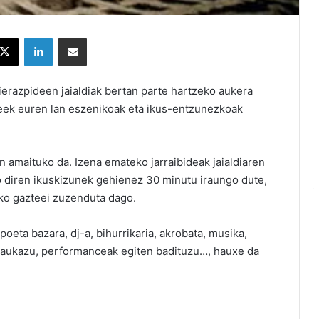
X
LinkedIn
Partekatu e-posta bidez
ierazpideen jaialdiak bertan parte hartzeko aukera
zteek euren lan eszenikoak eta ikus-entzunezkoak
 amaituko da. Izena emateko jarraibideak jaialdiaren
o diren ikuskizunek gehienez 30 minutu iraungo dute,
teko gazteei zuzenduta dago.
oeta bazara, dj-a, bihurrikaria, akrobata, musika,
daukazu, performanceak egiten badituzu…, hauxe da