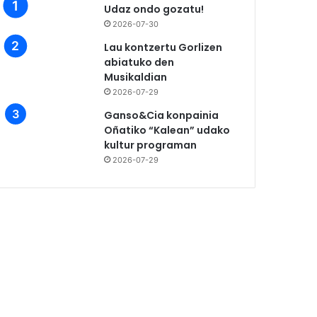
Udaz ondo gozatu!
2026-07-30
Lau kontzertu Gorlizen
abiatuko den
Musikaldian
2026-07-29
Ganso&Cia konpainia
Oñatiko “Kalean” udako
kultur programan
2026-07-29