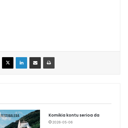
acebook
X
LinkedIn
Partekatu e-posta bidez
Inprimatu
Komikia kontu serioa da
2026-05-06