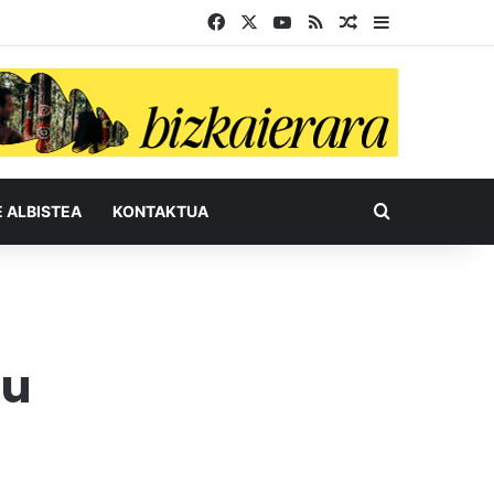
Facebook
X
YouTube
RSS
Ausazko artikul
Sidebar
Bilatu honel
E ALBISTEA
KONTAKTUA
zu