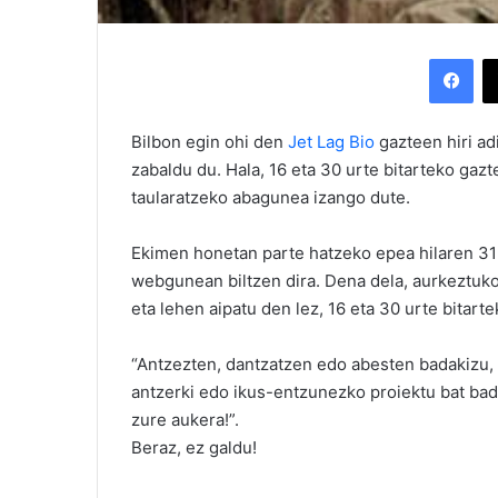
Facebook
Bilbon egin ohi den
Jet Lag Bio
gazteen hiri ad
zabaldu du. Hala, 16 eta 30 urte bitarteko ga
taularatzeko abagunea izango dute.
Ekimen honetan parte hatzeko epea hilaren 31n
webgunean biltzen dira. Dena dela, aurkeztuk
eta lehen aipatu den lez, 16 eta 30 urte bitar
“Antzezten, dantzatzen edo abesten badakizu, p
antzerki edo ikus-entzunezko proiektu bat ba
zure aukera!”.
Beraz, ez galdu!