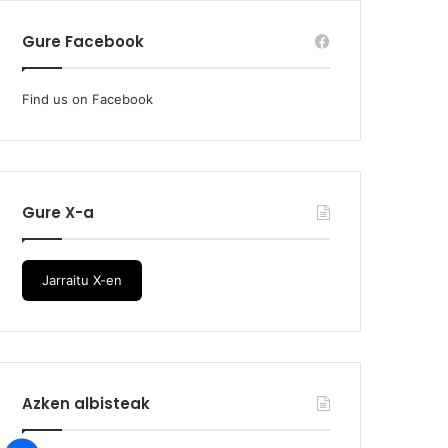
Gure Facebook
Find us on Facebook
Gure X-a
Jarraitu X-en
Azken albisteak