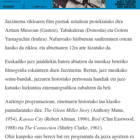
Jazzinema zikloaren film guztiak uztailean proiektatuko dira
Artium Museoan (Gasteiz), Tabakaleran (Donostia) eta Golem
Yamaguchin (Iruñea). Nafarroako hiriburuan sanferminen ostean
hasiko da zikloa, eta abuztuaren 12ra arte luzatuko da.
Euskadiko jazz jaialdiekin batera abiatzen da musikaz beteriko
filmografia eskaintzen duen Jazzinema. Bertan, jazz musikako
soinu-bandak, jazzaren historiako pertsonaia handiak eta jazz-
kutsuko hizkuntza zinematografikoa zabaltzen da beti.
Aurtengo programazioan, zinemaren historiako lau klasiko
pantailaratuko dira:
The Glenn Miller Story
(Anthony Mann,
1954),
Kansas City
(Robert Altman, 1996),
Bird
(Clint Eastwood,
1988) eta
The Connection
(Shirley Clarke, 1961).
Ohiz kanpoko saio berezi bat ere programatu da jazza agertzen ez