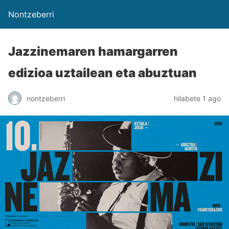
Nontzeberri
Jazzinemaren hamargarren
edizioa uztailean eta abuztuan
nontzeberri
hilabete 1 ago