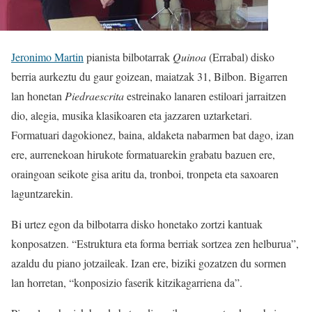
Jeronimo Martin
pianista bilbotarrak
Quinoa
(Errabal) disko
berria aurkeztu du gaur goizean, maiatzak 31, Bilbon. Bigarren
lan honetan
Piedraescrita
estreinako lanaren estiloari jarraitzen
dio, alegia, musika klasikoaren eta jazzaren uztarketari.
Formatuari dagokionez, baina, aldaketa nabarmen bat dago, izan
ere, aurrenekoan hirukote formatuarekin grabatu bazuen ere,
oraingoan seikote gisa aritu da, tronboi, tronpeta eta saxoaren
laguntzarekin.
Bi urtez egon da bilbotarra disko honetako zortzi kantuak
konposatzen. “Estruktura eta forma berriak sortzea zen helburua”,
azaldu du piano jotzaileak. Izan ere, biziki gozatzen du sormen
lan horretan, “konposizio faserik kitzikagarriena da”.