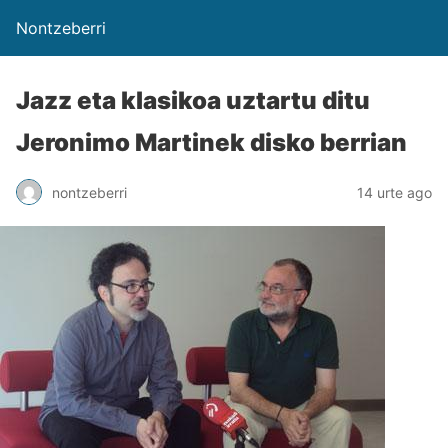
Nontzeberri
Jazz eta klasikoa uztartu ditu
Jeronimo Martinek disko berrian
nontzeberri
14 urte ago