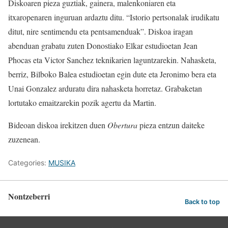
Diskoaren pieza guztiak, gainera, malenkoniaren eta
itxaropenaren inguruan ardaztu ditu. “Istorio pertsonalak irudikatu
ditut, nire sentimendu eta pentsamenduak”. Diskoa iragan
abenduan grabatu zuten Donostiako Elkar estudioetan Jean
Phocas eta Victor Sanchez teknikarien laguntzarekin. Nahasketa,
berriz, Bilboko Balea estudioetan egin dute eta Jeronimo bera eta
Unai Gonzalez arduratu dira nahasketa horretaz. Grabaketan
lortutako emaitzarekin pozik agertu da Martin.
Bideoan diskoa irekitzen duen
Obertura
pieza entzun daiteke
zuzenean.
Categories:
MUSIKA
Nontzeberri
Back to top