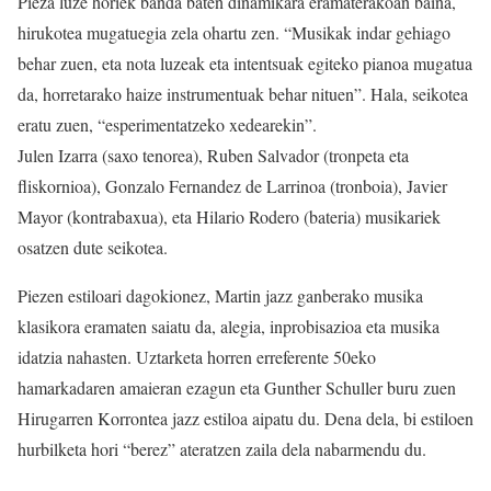
Pieza luze horiek banda baten dinamikara eramaterakoan baina,
hirukotea mugatuegia zela ohartu zen. “Musikak indar gehiago
behar zuen, eta nota luzeak eta intentsuak egiteko pianoa mugatua
da, horretarako haize instrumentuak behar nituen”. Hala, seikotea
eratu zuen, “esperimentatzeko xedearekin”.
Julen Izarra (saxo tenorea), Ruben Salvador (tronpeta eta
fliskornioa), Gonzalo Fernandez de Larrinoa (tronboia), Javier
Mayor (kontrabaxua), eta Hilario Rodero (bateria) musikariek
osatzen dute seikotea.
Piezen estiloari dagokionez, Martin jazz ganberako musika
klasikora eramaten saiatu da, alegia, inprobisazioa eta musika
idatzia nahasten. Uztarketa horren erreferente 50eko
hamarkadaren amaieran ezagun eta Gunther Schuller buru zuen
Hirugarren Korrontea jazz estiloa aipatu du. Dena dela, bi estiloen
hurbilketa hori “berez” ateratzen zaila dela nabarmendu du.