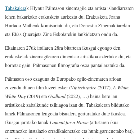
Tabakalera
k Hlynur Pálmason zinemagile eta artista islandiarraren
lehen bakarkako erakusketa aurkeztu du. Erakusketa Joana
Hurtado Matheuk komisariatu du, eta Donostia Zinemaldiarekin
eta Elías Querejeta Zine Eskolarekin lankidetzan ondu da.
Ekainaren 27tik irailaren 28ra bitartean ikusgai egongo den
erakusketak zinemagilearen dimentsio artistikoa aztertuko du, eta
horretaz gain, Pálmasonen filmografia osoa pantailaratuko da.
Pálmason oso ezaguna da Europako egile-zinemaren arloan
zuzendu dituen film luzeei esker (
Vinterbrødre
(2017),
A White,
White Day
(2019) eta
Godland
(2022), …) baina bere lan
artistikoak zabalkunde txikiagoa izan du. Tabakaleran bildutako
lanek Pálmasonen lengoaia bisualera gerturatuko dute ikuslea.
Ikusgai jarritako lanak
Lament for a Horse
(artistaren ikus-
entzunezko instalazio erradikalenetako eta hunkigarrienetako bat),