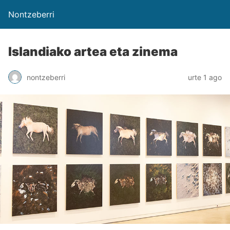
Nontzeberri
Islandiako artea eta zinema
nontzeberri
urte 1 ago