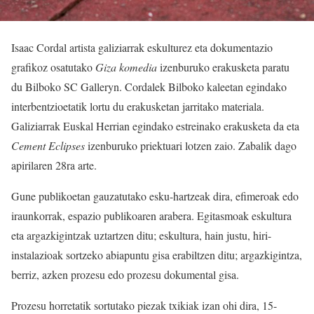
Isaac Cordal artista galiziarrak eskulturez eta dokumentazio
grafikoz osatutako
Giza komedia
izenburuko erakusketa paratu
du Bilboko SC Galleryn. Cordalek Bilboko kaleetan egindako
interbentzioetatik lortu du erakusketan jarritako materiala.
Galiziarrak Euskal Herrian egindako estreinako erakusketa da eta
Cement Eclipses
izenburuko priektuari lotzen zaio. Zabalik dago
apirilaren 28ra arte.
Gune publikoetan gauzatutako esku-hartzeak dira, efimeroak edo
iraunkorrak, espazio publikoaren arabera. Egitasmoak eskultura
eta argazkigintzak uztartzen ditu; eskultura, hain justu, hiri-
instalazioak sortzeko abiapuntu gisa erabiltzen ditu; argazkigintza,
berriz, azken prozesu edo prozesu dokumental gisa.
Prozesu horretatik sortutako piezak txikiak izan ohi dira, 15-