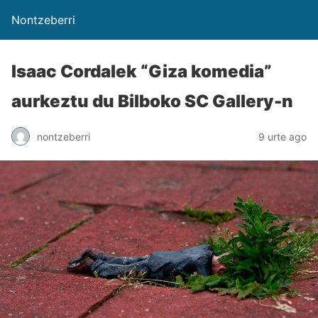
Nontzeberri
Isaac Cordalek “Giza komedia”
aurkeztu du Bilboko SC Gallery-n
nontzeberri
9 urte ago