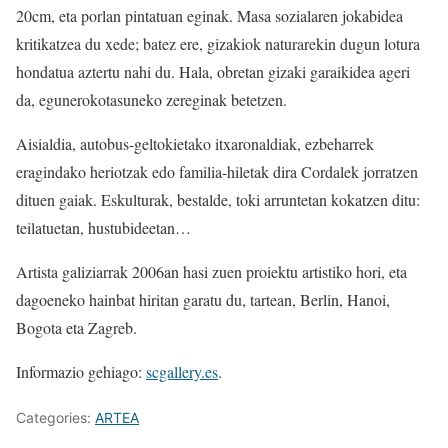
20cm, eta porlan pintatuan eginak. Masa sozialaren jokabidea
kritikatzea du xede; batez ere, gizakiok naturarekin dugun lotura
hondatua aztertu nahi du. Hala, obretan gizaki garaikidea ageri
da, egunerokotasuneko zereginak betetzen.
Aisialdia, autobus-geltokietako itxaronaldiak, ezbeharrek
eragindako heriotzak edo familia-hiletak dira Cordalek jorratzen
dituen gaiak. Eskulturak, bestalde, toki arruntetan kokatzen ditu:
teilatuetan, hustubideetan…
Artista galiziarrak 2006an hasi zuen proiektu artistiko hori, eta
dagoeneko hainbat hiritan garatu du, tartean, Berlin, Hanoi,
Bogota eta Zagreb.
Informazio gehiago:
scgallery.es
.
Categories:
ARTEA