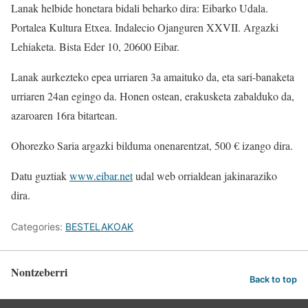
Lanak helbide honetara bidali beharko dira: Eibarko Udala.
Portalea Kultura Etxea. Indalecio Ojanguren XXVII. Argazki
Lehiaketa. Bista Eder 10, 20600 Eibar.
Lanak aurkezteko epea urriaren 3a amaituko da, eta sari-banaketa
urriaren 24an egingo da. Honen ostean, erakusketa zabalduko da,
azaroaren 16ra bitartean.
Ohorezko Saria argazki bilduma onenarentzat, 500 € izango dira.
Datu guztiak
www.eibar.net
udal web orrialdean jakinaraziko
dira.
Categories:
BESTELAKOAK
Nontzeberri
Back to top