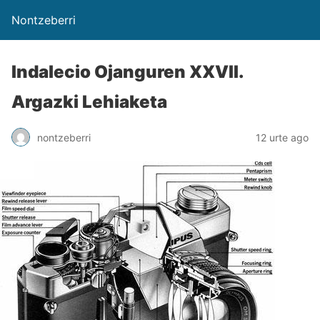
Nontzeberri
Indalecio Ojanguren XXVII.
Argazki Lehiaketa
nontzeberri
12 urte ago