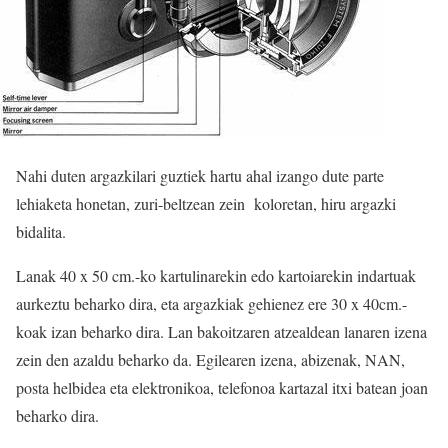
Nahi duten argazkilari guztiek hartu ahal izango dute parte
lehiaketa honetan, zuri-beltzean zein koloretan, hiru argazki
bidalita.
Lanak 40 x 50 cm.-ko kartulinarekin edo kartoiarekin indartuak
aurkeztu beharko dira, eta argazkiak gehienez ere 30 x 40cm.-
koak izan beharko dira. Lan bakoitzaren atzealdean lanaren izena
zein den azaldu beharko da. Egilearen izena, abizenak, NAN,
posta helbidea eta elektronikoa, telefonoa kartazal itxi batean joan
beharko dira.