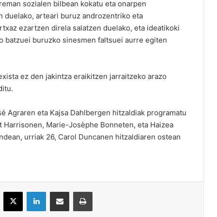
rreman sozialen bilbean kokatu eta onarpen
n duelako, arteari buruz androzentriko eta
txaz ezartzen direla salatzen duelako, eta ideatikoki
rlo batzuei buruzko sinesmen faltsuei aurre egiten
sexista ez den jakintza eraikitzen jarraitzeko arazo
ditu.
osé Agraren eta Kajsa Dahlbergen hitzaldiak programatu
t Harrisonen, Marie-Josèphe Bonneten, eta Haizea
gandean, urriak 26, Carol Duncanen hitzaldiaren ostean
acebook
X
LinkedIn
Partekatu e-posta bidez
Inprimatu