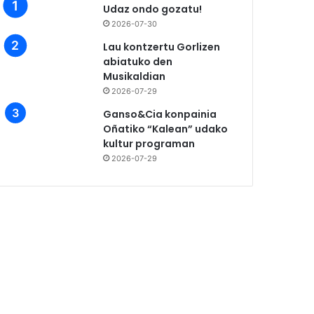
Udaz ondo gozatu!
2026-07-30
Lau kontzertu Gorlizen
abiatuko den
Musikaldian
2026-07-29
Ganso&Cia konpainia
Oñatiko “Kalean” udako
kultur programan
2026-07-29