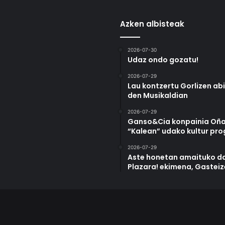
Azken albisteak
2026-07-30
Udaz ondo gozatu!
2026-07-29
Lau kontzertu Gorlizen ab
den Musikaldian
2026-07-29
Ganso&Cia konpainia Oña
“Kalean” udako kultur pr
2026-07-29
Aste honetan amaituko da
Plazara! ekimena, Gastei