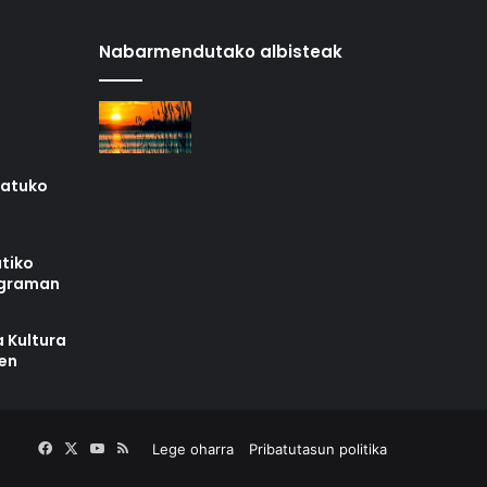
Nabarmendutako albisteak
iatuko
tiko
ograman
 Kultura
zen
Facebook
X
YouTube
RSS
Lege oharra
Pribatutasun politika