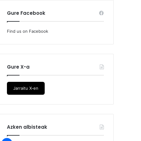
Gure Facebook
Find us on Facebook
Gure X-a
Jarraitu X-en
Azken albisteak