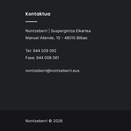
Kontaktua
Nontzeberri | Suspergintza Elkartea
Manuel Allende, 10 - 48010 Bilbao
Tel:
944 029 092
Faxa:
944 008 061
nontzeberri@nontzeberri.eus
Nontzeberri © 2026