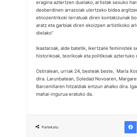
eragina aztertzen duelako, artistak sexuko ha
desberdinen arrazoiak ulertzeko bidea argitze
etnozentrikoki lerratuak diren kontakizunak bor
aratz eta garbiak diren ekoizpen artistikoko a
dielako”
Ikastaroak, alde batetik, ikertzaile feministek 
historikoak, teorikoak eta politikoak aztertuko 
Ostiralean, urriak 24, besteak beste, María X
dira. Larunbatean, Soledad Novoaren, Margare
Barcenillaren hitzaldiak entzun ahalko dira. I
mahai-ingurua eratuko da.
F
Partekatu