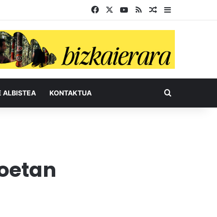
Facebook
X
YouTube
RSS
Ausazko artikul
Sidebar
Bilatu honel
E ALBISTEA
KONTAKTUA
koetan