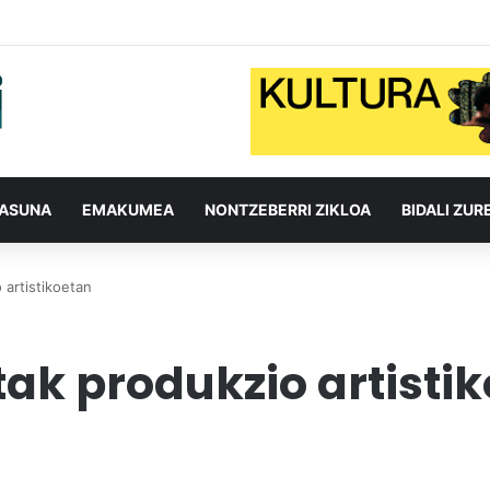
TASUNA
EMAKUMEA
NONTZEBERRI ZIKLOA
BIDALI ZUR
 artistikoetan
tak produkzio artisti