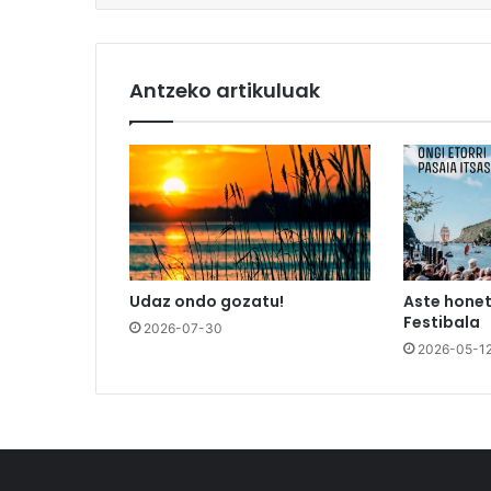
Antzeko artikuluak
Udaz ondo gozatu!
Aste honet
Festibala
2026-07-30
2026-05-1