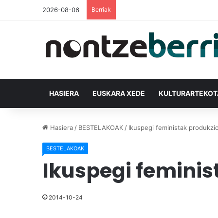
2026-08-06
Berriak
HASIERA
EUSKARA XEDE
KULTURARTEKO
Hasiera
/
BESTELAKOAK
/
Ikuspegi feministak produkzio
BESTELAKOAK
Ikuspegi feminis
2014-10-24