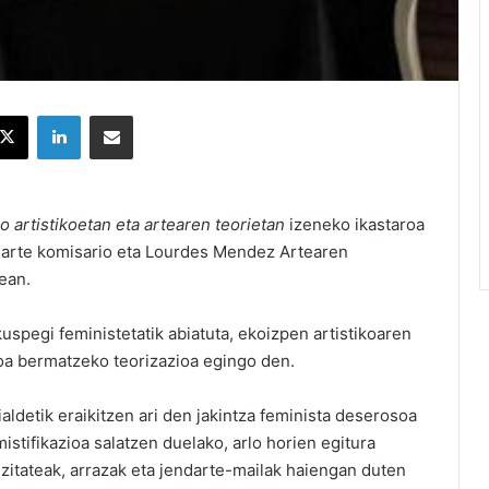
X
LinkedIn
Partekatu e-posta bidez
o artistikoetan eta artearen teorietan
izeneko ikastaroa
in arte komisario eta Lourdes Mendez Artearen
ean.
uspegi feministetatik abiatuta, ekoizpen artistikoaren
koa bermatzeko teorizazioa egingo den.
ialdetik eraikitzen ari den jakintza feminista deserosoa
stifikazioa salatzen duelako, arlo horien egitura
izitateak, arrazak eta jendarte-mailak haiengan duten