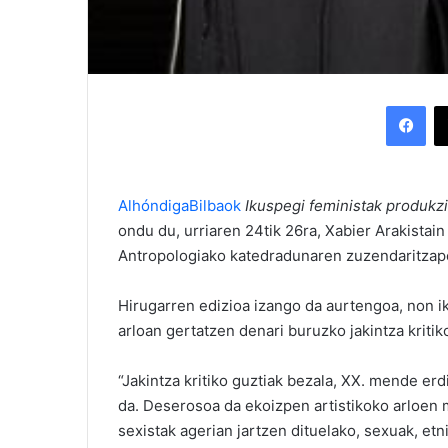
Facebook
AlhóndigaBilbaok
Ikuspegi feministak produkzi
ondu du, urriaren 24tik 26ra, Xabier Arakista
Antropologiako katedradunaren zuzendaritzap
Hirugarren edizioa izango da aurtengoa, non ik
arloan gertatzen denari buruzko jakintza kriti
“Jakintza kritiko guztiak bezala, XX. mende erd
da. Deserosoa da ekoizpen artistikoko arloen mi
sexistak agerian jartzen dituelako, sexuak, etn