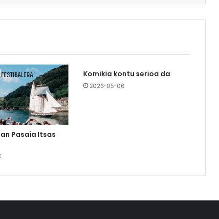
Komikia kontu serioa da
2026-05-06
an Pasaia Itsas
2