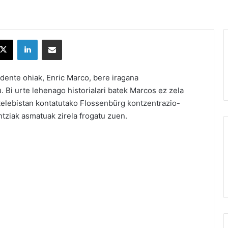
X
LinkedIn
Partekatu e-posta bidez
dente ohiak, Enric Marco, bere iragana
. Bi urte lehenago historialari batek Marcos ez zela
 telebistan kontatutako Flossenbürg kontzentrazio-
tziak asmatuak zirela frogatu zuen.