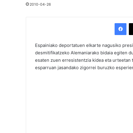
2010-04-26
Facebook
Espainiako deportatuen elkarte nagusiko presi
desmitifikatzeko Alemaniarako bidaia egiten du
esaten zuen erresistentzia kidea eta urteetan
esparruan jasandako zigorrei buruzko esperien