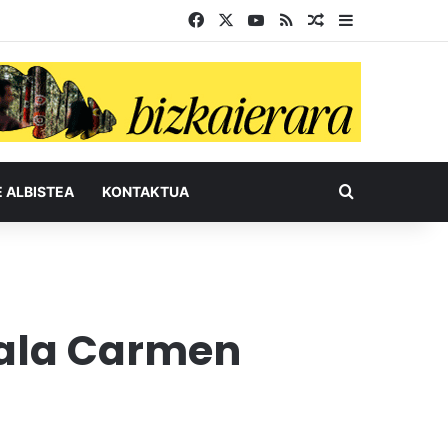
Facebook
X
YouTube
RSS
Ausazko artikul
Sidebar
Bilatu honel
E ALBISTEA
KONTAKTUA
tala Carmen