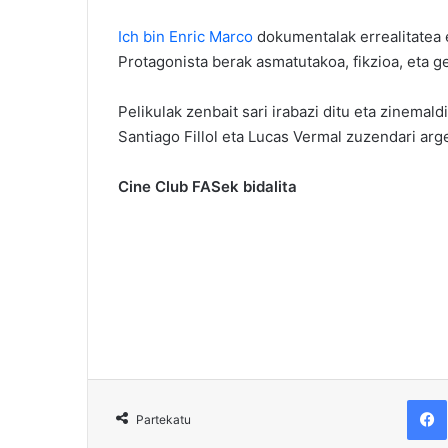
Ich bin Enric Marco
dokumentalak errealitatea e
Protagonista berak asmatutakoa, fikzioa, eta ge
Pelikulak zenbait sari irabazi ditu eta zinemal
Santiago Fillol eta Lucas Vermal zuzendari arg
Cine Club FASek bidalita
F
Partekatu