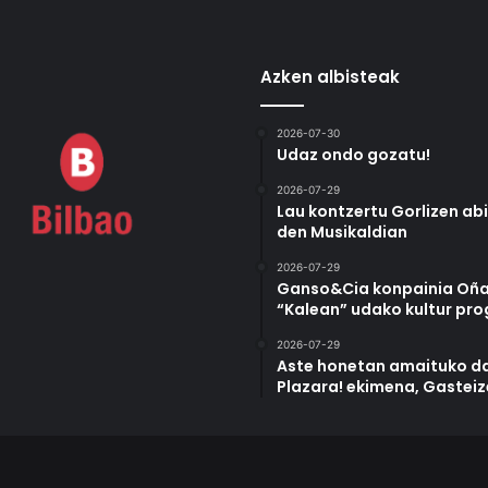
Azken albisteak
2026-07-30
Udaz ondo gozatu!
2026-07-29
Lau kontzertu Gorlizen ab
den Musikaldian
2026-07-29
Ganso&Cia konpainia Oña
“Kalean” udako kultur pr
2026-07-29
Aste honetan amaituko da
Plazara! ekimena, Gastei