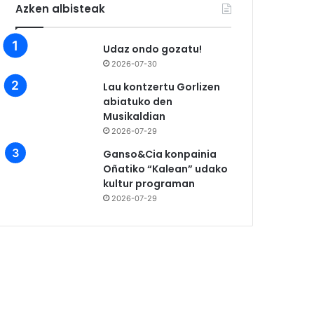
Azken albisteak
Udaz ondo gozatu!
2026-07-30
Lau kontzertu Gorlizen
abiatuko den
Musikaldian
2026-07-29
Ganso&Cia konpainia
Oñatiko “Kalean” udako
kultur programan
2026-07-29