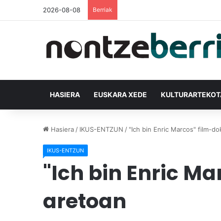
2026-08-08
Berriak
HASIERA
EUSKARA XEDE
KULTURARTEKO
Hasiera
/
IKUS-ENTZUN
/
"Ich bin Enric Marcos" film-
IKUS-ENTZUN
"Ich bin Enric 
aretoan