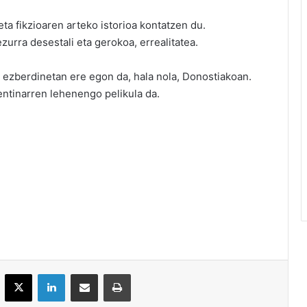
ta fikzioaren arteko istorioa kontatzen du.
zurra desestali eta gerokoa, errealitatea.
di ezberdinetan ere egon da, hala nola, Donostiakoan.
entinarren lehenengo pelikula da.
acebook
X
LinkedIn
Partekatu e-posta bidez
Inprimatu