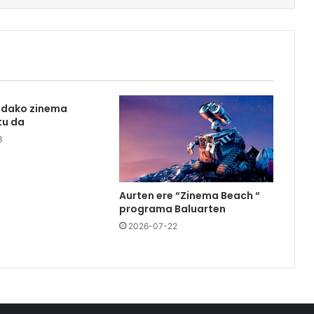
udako zinema
u da
3
Aurten ere “Zinema Beach “
programa Baluarten
2026-07-22