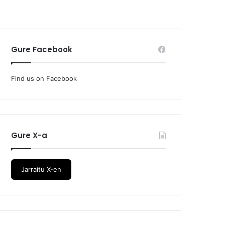
Gure Facebook
Find us on Facebook
Gure X-a
Jarraitu X-en