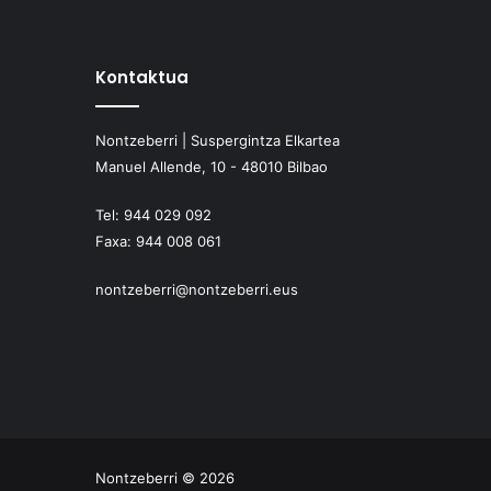
Kontaktua
Nontzeberri | Suspergintza Elkartea
Manuel Allende, 10 - 48010 Bilbao
Tel:
944 029 092
Faxa:
944 008 061
nontzeberri@nontzeberri.eus
Nontzeberri © 2026