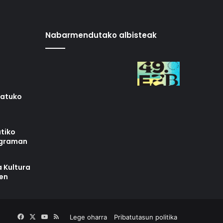
Nabarmendutako albisteak
iatuko
tiko
ograman
 Kultura
zen
Facebook
X
YouTube
RSS
Lege oharra
Pribatutasun politika