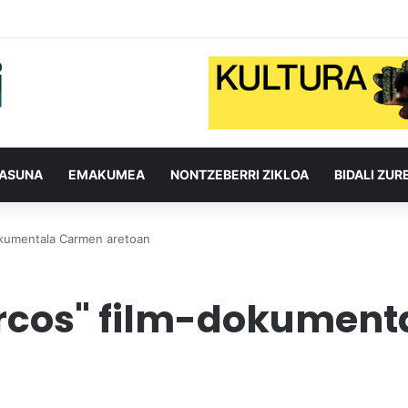
TASUNA
EMAKUMEA
NONTZEBERRI ZIKLOA
BIDALI ZUR
dokumentala Carmen aretoan
Marcos" film-dokumen