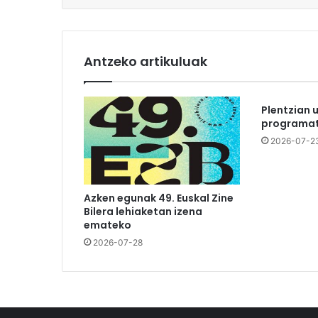
Antzeko artikuluak
Plentzian 
programat
2026-07-2
Azken egunak 49. Euskal Zine
Bilera lehiaketan izena
emateko
2026-07-28