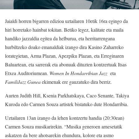
Jaialdi horren bigarren edizioa uztailaren 10etik 16ra egingo da
hiri horretako hainbat tokitan. Betiko legez, kalitate eta maila
handiko jazzaldia egitea da helburua, eta herritarrengana
hurbiltzeko doako emanaldiak izango dira Kasino Zaharreko
lorategietan, Arma Plazan, Apezpiku Plazan, eta Erreginaren
Baluartean, eta sarrerak eta abonuak dituzten kontzertuak Itsas
Etxea Auditoriumean.
Women In Hondarribian Jazz
eta
FamiliJazz Gunea
ekimenak ere gauzatuko dira berriz.
Aurten Judith Hill, Ksenia Parkhatskaya, Caco Senante, Takiya
Kuroda edo Carmen Souza artistek bistatuko dute Hondarribia.
Uztailaren 13an izango da lehen kontzertu handia (20:30ean)
Carmen Souza musikarirekin. “Musika generoen arnesetatik
askatzen da bere ahotsarekin ehundura, kolore eta asmo