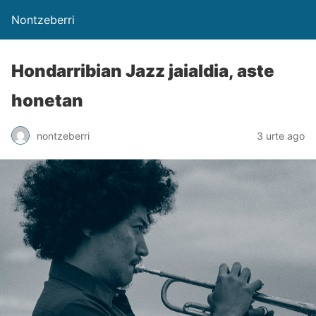
Nontzeberri
Hondarribian Jazz jaialdia, aste
honetan
nontzeberri
3 urte ago