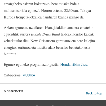
amaigabeko esferan kokatzeko, bere musika bidaia
multisentsoriala eginez”. Horren ostean, 22:30ean, Takuya
Kuroda tronpeta-jotzailea handiaren txanda izango da.
Azken egunean, uztailaren 16an, jaialdiari amaiera emateko,
eguerditik aurrera
Bokale Brass Band
taldeak herriko kaleak
zeharkatuko ditu, New Orleansera garraiatuz eta bere kalejira
energiaz, erritmoz eta musika alaiz beteriko benetako festa
bihurtuz.
Egunez eguneko programazio guztia:
Hondarribian Jazz
.
Categories:
MUSIKA
Nontzeberri
Back to top