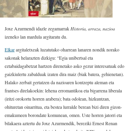
Joxe Azurmendi idazle zegamarrak
Historia, arraza, nazioa
izeneko lan mardula argitaratu du.
Elkar
argitaletxeak luzatutako oharrean lanaren nondik norako
sakonak helarazten dizkigu: “Egia unibertsal eta
eztabaidagabetzat hartzen direnetako asko gezur interesatuak edo
gaizkiulertu zabalduak izaten dira maiz (biak batera, gehienetan).
Halako zerbait gertatzen da nazioaren kontzeptu aleman eta
frantses direlakoekin: lehena erromantikoa eta bigarrena liberala
(iritzi orokortu horren arabera); bata odolean, hizkuntzan,
ohituretan oinarritua, eta bestea lurralde berean bizi diren gizon-
emakumeen borondate komunean, omen. Uste horren jatorri eta
bilakaera aztertu du Joxe Azurmendik, bereziki Ernest Renan