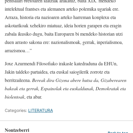
pentsalari bretoiaren idatziak arakatuz, baita XIX. mendeko
intelektual frantses eta alemanen arteko polemika ugariak ere.
Arraza, historia eta nazioaren arteko harreman konplexu eta
askotarikoak xehekiro miatuaz, ideia horien garapen eta eragin
zabala ikusiko dugu, baita Europaren bi mendeko historian utzi
duen arrasto sakona ere: nazionalismoak, gerrak, inperialismoa,
arrazismoa…”
Joxe Azurmendi Filosofiako irakasle katedraduna da EHUn,
Jakin taldeko partaidea, eta euskal saiogilerik zorrotz eta
berritzaileena.
Bereak dira Gizona abere hutsa da, Gizaberearen
bakeak eta gerrak, Espainolak eta euskaldunak, Demokratak eta
biolentoak
, eta abar.
Categories:
LITERATURA
Nontzeberri