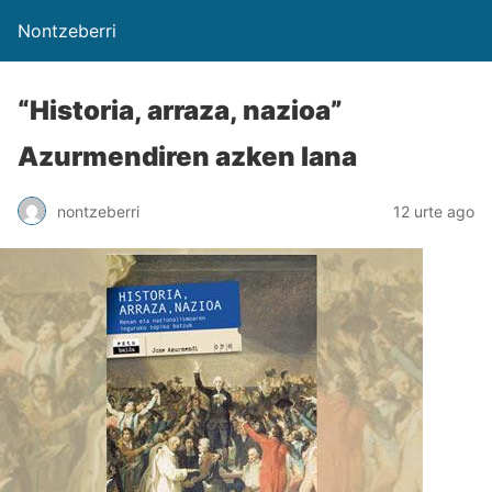
Nontzeberri
“Historia, arraza, nazioa”
Azurmendiren azken lana
nontzeberri
12 urte ago