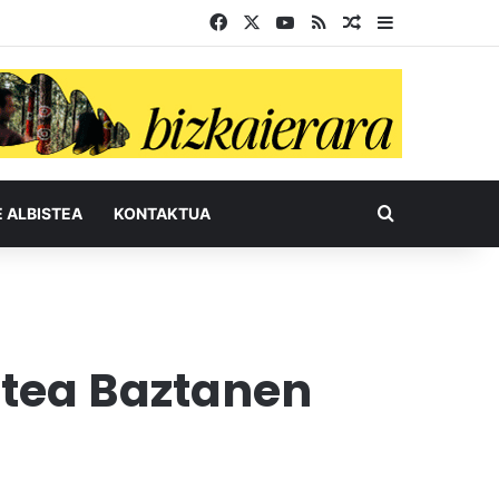
Facebook
X
YouTube
RSS
Ausazko artikul
Sidebar
Bilatu honel
E ALBISTEA
KONTAKTUA
stea Baztanen