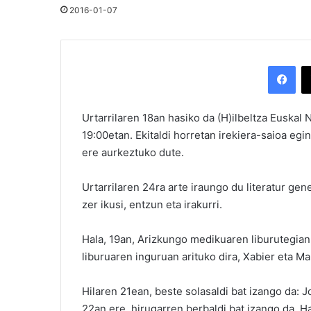
2016-01-07
Facebook
Urtarrilaren 18an hasiko da (H)ilbeltza Euskal 
19:00etan. Ekitaldi horretan irekiera-saioa eg
ere aurkeztuko dute.
Urtarrilaren 24ra arte iraungo du literatur gen
zer ikusi, entzun eta irakurri.
Hala, 19an, Arizkungo medikuaren liburutegian,
liburuaren inguruan arituko dira, Xabier eta Ma
Hilaren 21ean, beste solasaldi bat izango da: J
22an ere, hirugarren berbaldi bat izango da, H