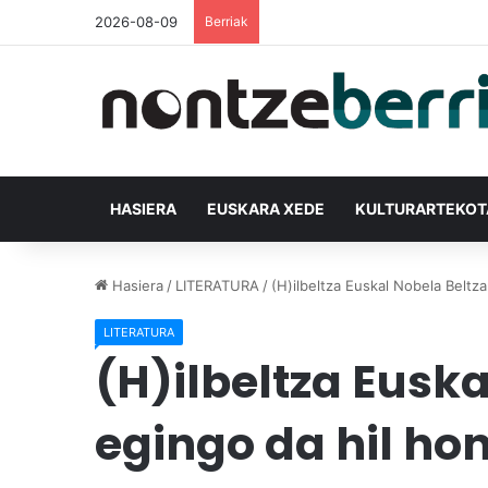
2026-08-09
Berriak
HASIERA
EUSKARA XEDE
KULTURARTEKO
Hasiera
/
LITERATURA
/
(H)ilbeltza Euskal Nobela Beltz
LITERATURA
(H)ilbeltza Eusk
egingo da hil ho