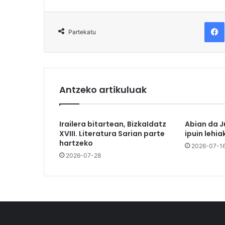
F
Partekatu
Antzeko artikuluak
Irailera bitartean, BizkaIdatz
Abian da J
XVIII. Literatura Sarian parte
ipuin lehia
hartzeko
2026-07-1
2026-07-28