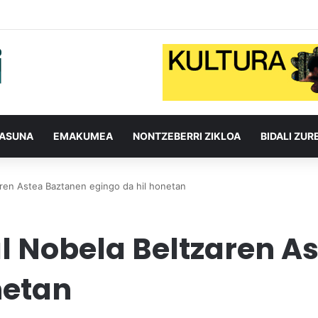
TASUNA
EMAKUMEA
NONTZEBERRI ZIKLOA
BIDALI ZUR
aren Astea Baztanen egingo da hil honetan
al Nobela Beltzaren A
netan