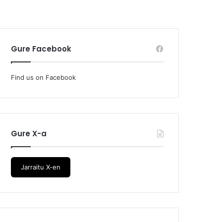
Gure Facebook
Find us on Facebook
Gure X-a
Jarraitu X-en