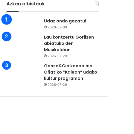
Azken albisteak
Udaz ondo gozatu!
2026-07-30
Lau kontzertu Gorlizen
abiatuko den
Musikaldian
2026-07-29
Ganso&Cia konpainia
Oñatiko “Kalean” udako
kultur programan
2026-07-29