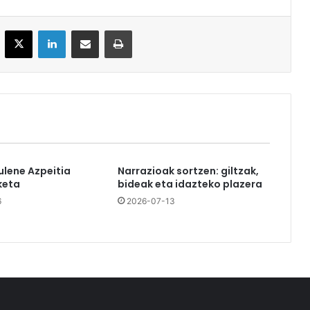
acebook
X
LinkedIn
Partekatu e-posta bidez
Inprimatu
ulene Azpeitia
Narrazioak sortzen: giltzak,
keta
bideak eta idazteko plazera
6
2026-07-13