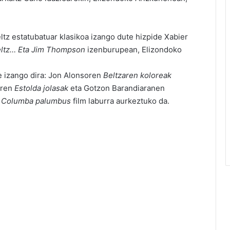
ltz estatubatuar klasikoa izango dute hizpide Xabier
eltz… Eta Jim Thompson
izenburupean, Elizondoko
e izango dira: Jon Alonsoren
Beltzaren
koloreak
eren
Estolda
jolasak
eta Gotzon Barandiaranen
n
Columba
palumbus
film laburra aurkeztuko da.