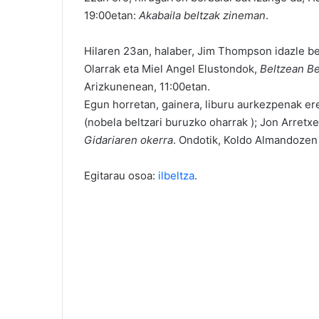
19:00etan:
Akabaila beltzak zineman
.
Hilaren 23an, halaber, Jim Thompson idazle be
Olarrak eta Miel Angel Elustondok,
Beltzean B
Arizkunenean, 11:00etan.
Egun horretan, gainera, liburu aurkezpenak er
(nobela beltzari buruzko oharrak ); Jon Arretx
Gidariaren
okerra
. Ondotik, Koldo Almandoze
Egitarau osoa:
ilbeltza
.