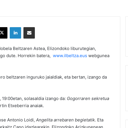
X
LinkedIn
Partekatu e-posta bidez
Nobela Beltzaren Astea, Elizondoko liburutegian,
ingo dute. Horrekin batera,
www.ilbeltza.eus
webgunea
ero beltzaren inguruko jaialdiak, eta bertan, izango da
 19:00etan, solasaldia izango da:
Gogorraren sekretua
rtin Etxeberria anaiak.
ose Antonio Loidi,
Angelita arrebaren begietatik
. Eta
arkaitz Cano idazlearekin, Elizondoko Arizkunenean,