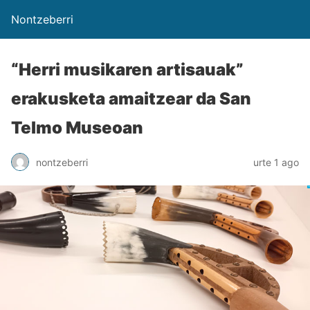
Nontzeberri
“Herri musikaren artisauak”
erakusketa amaitzear da San
Telmo Museoan
nontzeberri
urte 1 ago