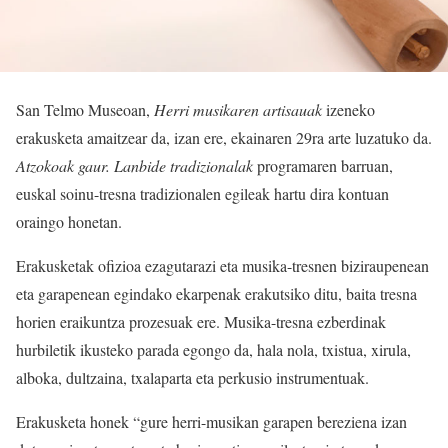
San Telmo Museoan,
Herri musikaren artisauak
izeneko
erakusketa amaitzear da, izan ere, ekainaren 29ra arte luzatuko da.
Atzokoak gaur. Lanbide tradizionalak
programaren barruan,
euskal soinu-tresna tradizionalen egileak hartu dira kontuan
oraingo honetan.
Erakusketak ofizioa ezagutarazi eta musika-tresnen biziraupenean
eta garapenean egindako ekarpenak erakutsiko ditu, baita tresna
horien eraikuntza prozesuak ere. Musika-tresna ezberdinak
hurbiletik ikusteko parada egongo da, hala nola, txistua, xirula,
alboka, dultzaina, txalaparta eta perkusio instrumentuak.
Erakusketa honek “gure herri-musikan garapen bereziena izan