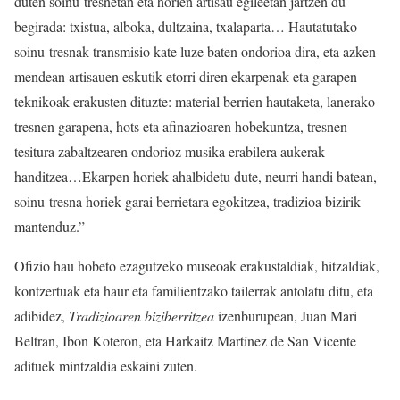
duten soinu-tresnetan eta horien artisau egileetan jartzen du
begirada: txistua, alboka, dultzaina, txalaparta… Hautatutako
soinu-tresnak transmisio kate luze baten ondorioa dira, eta azken
mendean artisauen eskutik etorri diren ekarpenak eta garapen
teknikoak erakusten dituzte: material berrien hautaketa, lanerako
tresnen garapena, hots eta afinazioaren hobekuntza, tresnen
tesitura zabaltzearen ondorioz musika erabilera aukerak
handitzea…Ekarpen horiek ahalbidetu dute, neurri handi batean,
soinu-tresna horiek garai berrietara egokitzea, tradizioa bizirik
mantenduz.”
Ofizio hau hobeto ezagutzeko museoak erakustaldiak, hitzaldiak,
kontzertuak eta haur eta familientzako tailerrak antolatu ditu, eta
adibidez,
Tradizioaren biziberritzea
izenburupean, Juan Mari
Beltran, Ibon Koteron, eta Harkaitz Martínez de San Vicente
adituek mintzaldia eskaini zuten.