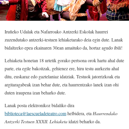
Iruñeko Udalak eta Nafarroako Antzerki Eskolak haurrei
zuzendutako antzerki-testuen lehiaketarako deia egin dute. Lanak
bidaltzeko epea ekainaren 30ean amaituko da, hortaz agudo ibili!
Lehiaketa honetan 18 urtetik gorako pertsona orok hartu ahal dute
parte, eta egile bakoitzak, gehienez ere, hiru testu aurkeztu ahal
ditu, euskaraz edo gaztelaniaz idatziak. Testuok jatorrizkoak eta
argitaragabeak izan behar dute, eta haurrentzako lanek izan ohi
duten iraupena izan beharko dute.
Lanak posta elektronikoz bidaliko dira
biblioteca@laescueladeteatro.com
helbidera, eta
Haurrendako
Antzerki Testuen XXXII. Lehiaketa
idatzi beharko da.