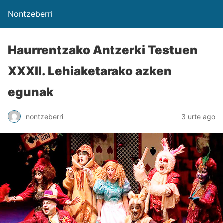
Nontzeberri
Haurrentzako Antzerki Testuen
XXXII. Lehiaketarako azken
egunak
nontzeberri
3 urte ago