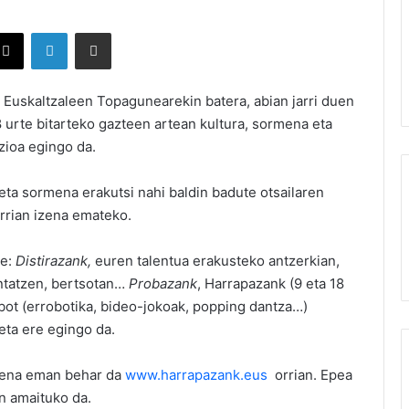
X
LinkedIn
Partekatu e-posta bidez
 Euskaltzaleen Topagunearekin batera, abian jarri duen
urte bitarteko gazteen artean kultura, sormena eta
zioa egingo da.
 eta sormena erakutsi nahi baldin badute otsailaren
rrian izena emateko.
de:
Distirazank,
euren talentua erakusteko antzerkian,
ontatzen, bertsotan…
Probazank
, Harrapazank (9 eta 18
obot (errobotika, bideo-jokoak, popping dantza…)
eta ere egingo da.
zena eman behar da
www.harrapazank.eus
orrian. Epea
an amaituko da.