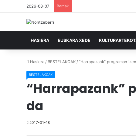
2026-08-07
Berriak
HASIERA
EUSKARA XEDE
KULTURARTEKO
Hasiera
/
BESTELAKOAK
/
“Harrapazank” programan izen
BESTELAKOAK
“Harrapazank” p
da
2017-01-18