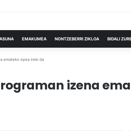
TASUNA
EMAKUMEA
NONTZEBERRI ZIKLOA
BIDALI ZUR
a emateko epea ireki da
rograman izena emat