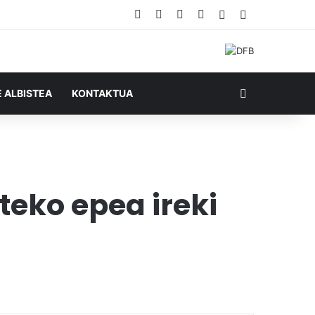
Facebook
X
YouTube
RSS
Ausazko artikul
Sidebar
Bilatu honela
E ALBISTEA
KONTAKTUA
eko epea ireki