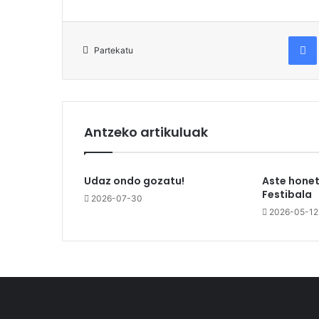
Fac
Partekatu
Antzeko artikuluak
Udaz ondo gozatu!
Aste honet
Festibala
2026-07-30
2026-05-12