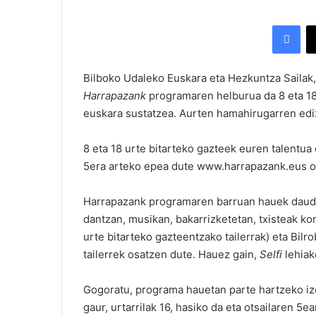
Facebook
Bilboko Udaleko Euskara eta Hezkuntza Sailak,
Harrapazank
programaren helburua da 8 eta 18 
euskara sustatzea. Aurten hamahirugarren edi
8 eta 18 urte bitarteko gazteek euren talentua
5era arteko epea dute www.harrapazank.eus o
Harrapazank programaren barruan hauek dau
dantzan, musikan, bakarrizketetan, txisteak k
urte bitarteko gazteentzako tailerrak) eta Bilr
tailerrek osatzen dute. Hauez gain,
Selfi
lehiak
Gogoratu, programa hauetan parte hartzeko i
gaur, urtarrilak 16, hasiko da eta otsailaren 5e