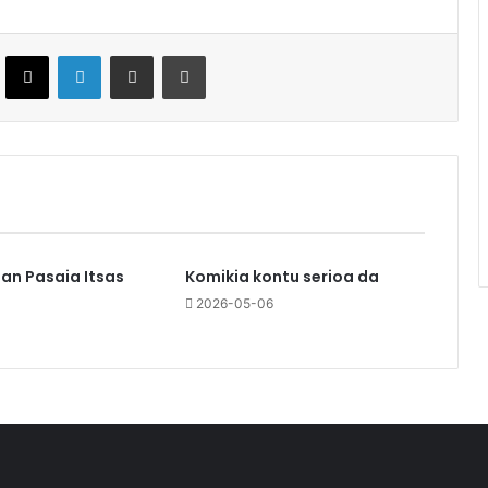
ebook
X
LinkedIn
Partekatu e-posta bidez
Inprimatu
an Pasaia Itsas
Komikia kontu serioa da
2026-05-06