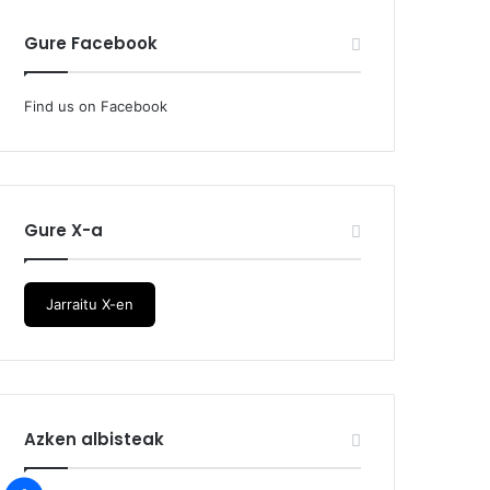
Gure Facebook
Find us on Facebook
Gure X-a
Jarraitu X-en
Azken albisteak