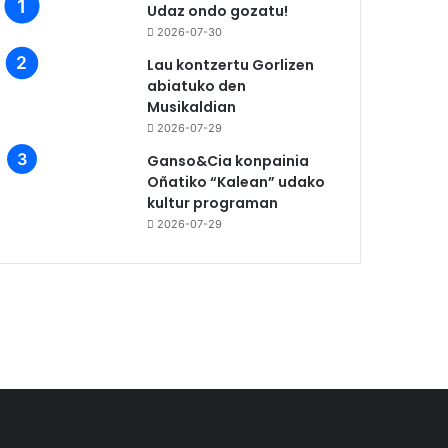
Udaz ondo gozatu!
2026-07-30
Lau kontzertu Gorlizen
abiatuko den
Musikaldian
2026-07-29
Ganso&Cia konpainia
Oñatiko “Kalean” udako
kultur programan
2026-07-29