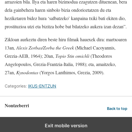
arrazoien bila. Ilya eta haren bizimodua ezagutzen dituenean, bera
dela gainbehera haren sinbolo bizia ondorioztatzen du eta
heziketaren bidez hura ‘salbatzeko’ kanpaina txiki bati ekiten dio,
prostituzioa utzi eta bizitza hobe bat bilatzeko aukera izan dezan”.
Zikloan aurkeztu diren beste hiru filmak hauexek dira: martxoaren
13an
, Alexis Zorbas/Zorba the Greek
(Michael Cacoyannis,
Grezia-AEB, 1964); 20an,
Topio Stin omichli
(Theodoros
Angelopoulos, Grezia-Frantzia-Italia, 1988); eta, amaitzeko,
27an,
Kynodontas
(Yorgos Lanthimos, Grezia, 2009).
Categories:
IKUS-ENTZUN
Nontzeberri
Back to top
Exit mobile version