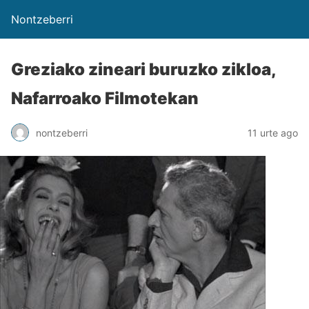
Nontzeberri
Greziako zineari buruzko zikloa,
Nafarroako Filmotekan
nontzeberri
11 urte ago