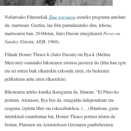
Nafarroako Filmotekak
Zine greziarra
izeneko programa antolatu
du, martxoan. Guztira, lau film pantailaratuko dira, lehena,
martxoaren 6an, 20:00etan, Jules Dassin zinegilearen
Never on
Sunday
(Grezia, AEB; 1960).
Filmak Homer Thrace-k (Jules Dassin) eta Ilya-k (Melina
Mercouri) osatutako bikotearen istorioa jasotzen du (film hau egin
eta sei urtera biak elkarrekin ezkondu ziren, eta bederatzi
pelikuletan aritu ziren elkarrekin).
Bikotearen arteko kimika ikaragarria da, filmean. “El Pireo-ko
portuan, Atenasen, Ilya bizi da, emagaldu independente eta
ezaguna, izpiritu libre eta eskuzabalekoa. (…) Bitartean, gazte
intelektual estatubatuar bat, Homer Thrace portura iristen da
bisitan, Platonen eta Aristotelesen Greziaren gainbeheraren