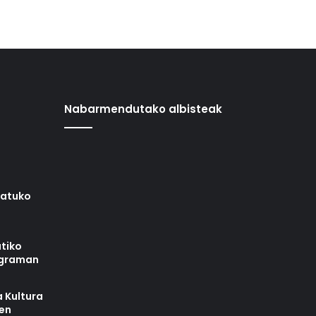
Nabarmendutako albisteak
iatuko
tiko
ograman
 Kultura
zen