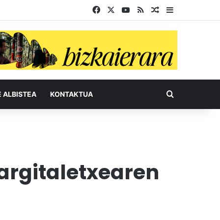
Facebook
X
YouTube
RSS
Ausazko artikul
Sidebar
Bilatu honel
E ALBISTEA
KONTAKTUA
argitaletxearen