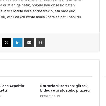
za guztien gainetik, nobela hau obsesio baten
zi baita Marta bere andrearekin, eta harekiko
du, eta Gorkak kosta ahala kosta salbatu nahi du.
acebook
X
LinkedIn
Partekatu e-posta bidez
Inprimatu
ulene Azpeitia
Narrazioak sortzen: giltzak,
keta
bideak eta idazteko plazera
6
2026-07-13