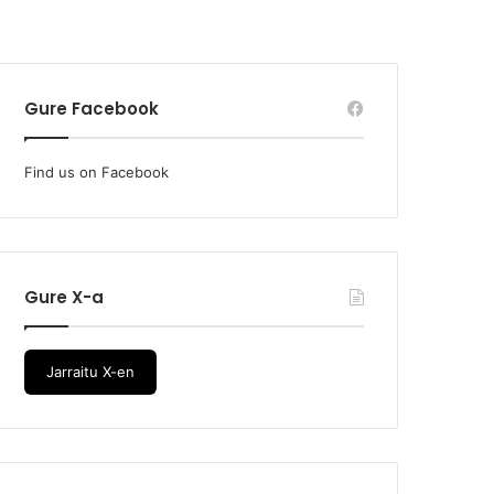
Gure Facebook
Find us on Facebook
Gure X-a
Jarraitu X-en