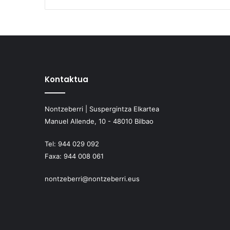
Kontaktua
Nontzeberri | Suspergintza Elkartea
Manuel Allende, 10 - 48010 Bilbao
Tel:
944 029 092
Faxa:
944 008 061
nontzeberri@nontzeberri.eus