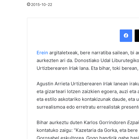
2015-10-22
Facebook
Erein
argitaletxeak, bere narratiba sailean, bi 
aurkezten ari da. Donostiako Udal Liburutegik
Urtizberearen
Irlak
lana. Eta bihar, toki berea
Agustin Arrieta Urtizberearen
Irlak
lanean irak
eta gizarteari lotzen zaizkien egoera, auzi eta 
eta estilo askotariko kontakizunak daude, eta u
surrealismoa edo erretratu errealistak present
Bihar aurkeztu duten Karlos Gorrindoren
Ezpai
kontatuko zaigu: “Kazetaria da Gorka, eta bere
Gorosabel eskultorea. Gogo handirik gabe has