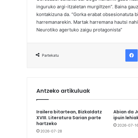
inguruko argi-itzaletan murgiltzen”. Baina gau
kontakizuna da. “Gorka erabat obsesionatuta bi
harremanarekin. Martak harremana hautsi nahi 
Neurotiko agertuko zaigu protagonista”
F
Partekatu
Antzeko artikuluak
Irailera bitartean, BizkaIdatz
Abian da J
XVIII. Literatura Sarian parte
ipuin lehia
hartzeko
2026-07-1
2026-07-28