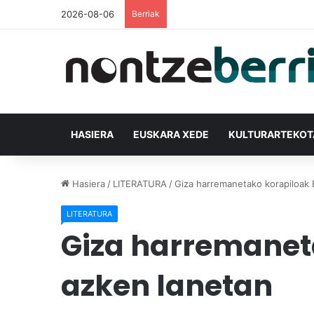
2026-08-06
Berriak
HASIERA
EUSKARA XEDE
KULTURARTEKO
Hasiera
/
LITERATURA
/
Giza harremanetako korapiloak E
LITERATURA
Giza harremaneta
azken lanetan