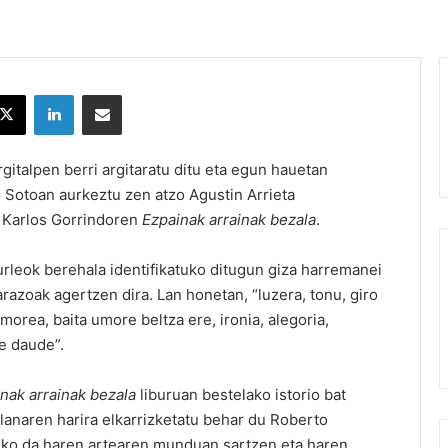
X
LinkedIn
Partekatu e-posta bidez
argitalpen berri argitaratu ditu eta egun hauetan
o Sotoan aurkeztu zen atzo Agustin Arrieta
n, Karlos Gorrindoren
Ezpainak arrainak bezala
.
urleok berehala identifikatuko ditugun giza harremanei
arazoak agertzen dira. Lan honetan, “luzera, tonu, giro
morea, baita umore beltza ere, ironia, alegoria,
e daude”.
nak arrainak bezala
liburuan bestelako istorio bat
 lanaren harira elkarrizketatu behar du Roberto
iko da haren artearen munduan sartzen eta haren