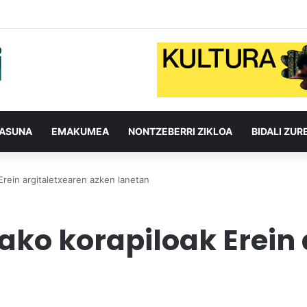
TASUNA
EMAKUMEA
NONTZEBERRI ZIKLOA
BIDALI ZUR
rein argitaletxearen azken lanetan
ko korapiloak Erein 