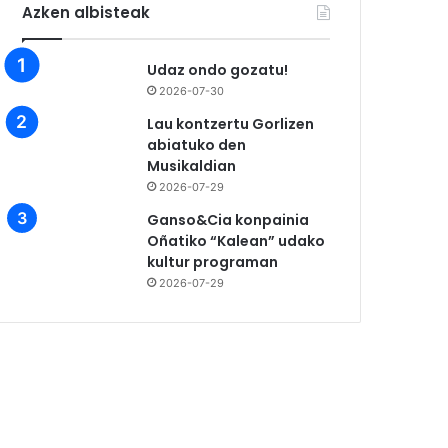
Azken albisteak
Udaz ondo gozatu!
2026-07-30
Lau kontzertu Gorlizen
abiatuko den
Musikaldian
2026-07-29
Ganso&Cia konpainia
Oñatiko “Kalean” udako
kultur programan
2026-07-29