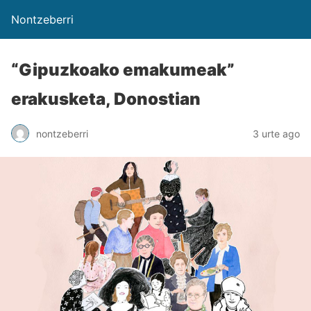
Nontzeberri
“Gipuzkoako emakumeak”
erakusketa, Donostian
nontzeberri
3 urte ago