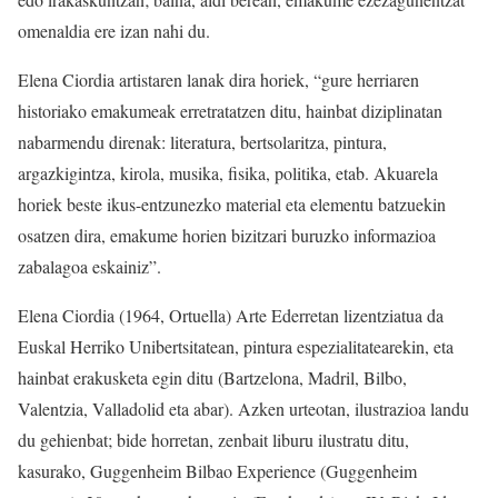
omenaldia ere izan nahi du.
Elena Ciordia artistaren lanak dira horiek, “gure herriaren
historiako emakumeak erretratatzen ditu, hainbat diziplinatan
nabarmendu direnak: literatura, bertsolaritza, pintura,
argazkigintza, kirola, musika, fisika, politika, etab. Akuarela
horiek beste ikus-entzunezko material eta elementu batzuekin
osatzen dira, emakume horien bizitzari buruzko informazioa
zabalagoa eskainiz”.
Elena Ciordia (1964, Ortuella) Arte Ederretan lizentziatua da
Euskal Herriko Unibertsitatean, pintura espezialitatearekin, eta
hainbat erakusketa egin ditu (Bartzelona, Madril, Bilbo,
Valentzia, Valladolid eta abar). Azken urteotan, ilustrazioa landu
du gehienbat; bide horretan, zenbait liburu ilustratu ditu,
kasurako, Guggenheim Bilbao Experience (Guggenheim