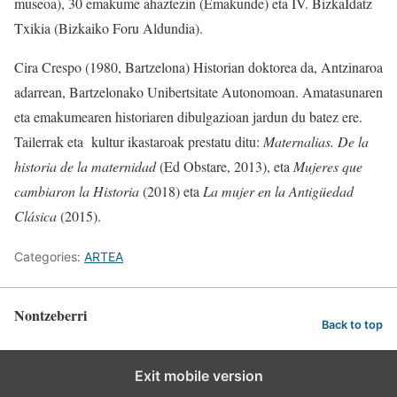
museoa), 30 emakume ahaztezin (Emakunde) eta IV. BizkaIdatz
Txikia (Bizkaiko Foru Aldundia).
Cira Crespo (1980, Bartzelona) Historian doktorea da, Antzinaroa
adarrean, Bartzelonako Unibertsitate Autonomoan. Amatasunaren
eta emakumearen historiaren dibulgazioan jardun du batez ere.
Tailerrak eta kultur ikastaroak prestatu ditu:
Maternalias. De la
historia de la maternidad
(Ed Obstare, 2013), eta
Mujeres que
cambiaron la Historia
(2018) eta
La mujer en la Antigüedad
Clásica
(2015).
Categories:
ARTEA
Nontzeberri
Back to top
Exit mobile version