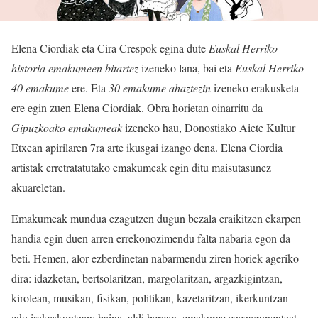
Elena Ciordiak eta Cira Crespok egina dute
Euskal Herriko
historia emakumeen bitartez
izeneko lana, bai eta
Euskal Herriko
40 emakume
ere. Eta
30 emakume ahaztezin
izeneko erakusketa
ere egin zuen Elena Ciordiak. Obra horietan oinarritu da
Gipuzkoako emakumeak
izeneko hau, Donostiako Aiete Kultur
Etxean apirilaren 7ra arte ikusgai izango dena. Elena Ciordia
artistak erretratatutako emakumeak egin ditu maisutasunez
akuareletan.
Emakumeak mundua ezagutzen dugun bezala eraikitzen ekarpen
handia egin duen arren errekonozimendu falta nabaria egon da
beti. Hemen, alor ezberdinetan nabarmendu ziren horiek ageriko
dira: idazketan, bertsolaritzan, margolaritzan, argazkigintzan,
kirolean, musikan, fisikan, politikan, kazetaritzan, ikerkuntzan
edo irakaskuntzan; baina, aldi berean, emakume ezezagunentzat